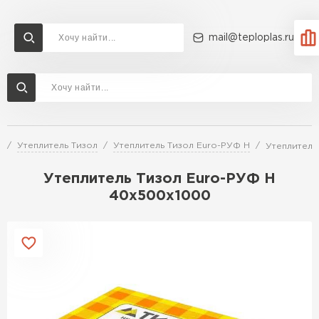
mail@teploplas.ru
Доставка и оплата
Акции
О компании
Контакты
Утеплитель Технониколь
Перейти в каталог
й
Утеплитель Тизол
Утеплитель Тизол Euro-РУФ Н
Утеплитель
Утеплитель Ветонит
Утеплитель Rockwool
Утеплитель Тизол Euro-РУФ Н
40х500х1000
ПЕРЕЙТИ
Утеплитель Knauf
Утеплитель Profiplex
Утеплитель Пеноплекс
ПЕРЕЙТИ