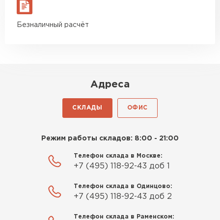
ПЕРЕЙТИ
материал есть в наличии, а
цена была почти в полтора
Безналичный расчёт
раза ниже, чем в обычных
Утеплитель Izolife
магазинах. Сделал заказ,
привезли на следующий день,
ПЕРЕЙТИ
и строители сразу начали
работать.
Адреса
ВСЕ ПРОИЗВОДИТЕЛИ
Новиков
Артём
СКЛАДЫ
ОФИС
27.12.2024
Приобрёл утеплитель Isover
Режим работы складов: 8:00 - 21:00
для утепления дачного домика.
Телефон склада в Москве:
Понравилось, что он мягкий, не
+7 (495) 118-92-43 доб 1
крошится и легко
укладывается хоть я и не
Телефон склада в Одинцово:
профессионал, но справился
+7 (495) 118-92-43 доб 2
быстро. Ребята из компании
Телефон склада в Раменском:
порадовали, всё организовали