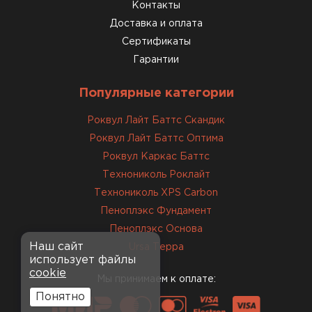
консультанты помогли с
Контакты
выбором и всё подробно
Доставка и оплата
объяснили. С монтажом
Сертификаты
справился сам!
Гарантии
Михайлов
Популярные категории
Андрей
21.10.2024
Роквул Лайт Баттс Скандик
Роквул Лайт Баттс Оптима
Искал определённый
Роквул Каркас Баттс
утеплитель для гаража, чтобы
Технониколь Роклайт
обеспечить и теплоизоляцию, и
Технониколь XPS Carbon
шумоизоляцию. Оперативно
Пеноплэкс Фундамент
проконсультировали, спасибо
менеджерам. Остановил свой
Пеноплэкс Основа
выбор на утеплителе Роквул.
Наш сайт
Ursa Терра
использует файлы
Этот материал был в наличии
cookie
на разных складах, и доставку
Мы принимаем к оплате:
сделали уже на второй день.
Понятно