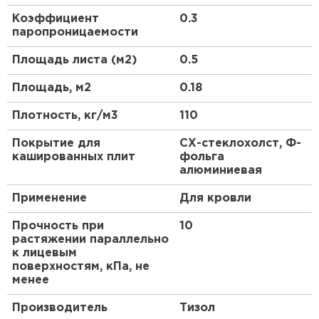
изнутри.
Коэффициент
0.3
ПЕРЕЙТИ
паропроницаемости
Площадь листа (м2)
0.5
Утеплитель Isoroc
Площадь, м2
0.18
ПЕРЕЙТИ
Плотность, кг/м3
110
Утеплитель Isover
Покрытие для
СХ-стеклохолст, Ф-
кашированных плит
фольга
ПЕРЕЙТИ
алюминиевая
Применение
Для кровли
Утеплитель Paroc
Прочность при
10
растяжении параллельно
ПЕРЕЙТИ
к лицевым
поверхностям, кПа, не
менее
Утеплитель Penoplex
Производитель
Тизол