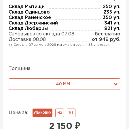
Утеплитель Изотек
Склад Мытищи
250 уп.
Склад Одинцово
235 уп.
ПЕРЕЙТИ
Утеплитель Юматекс
Склад Раменское
350 уп.
Склад Дзержинский
341 уп.
Склад Люберцы
921 уп.
Утеплитель Ruspanel
Самовывоз со склада 07.08
бесплатно
Утеплитель Теплекс
Доставка 08.08
от 949 руб.
Сегодня 07 августа 2026 мы уже отгрузили 56 упаковок
ПЕРЕЙТИ
Утеплитель Эковер
Толщина
Утеплитель Hotrock
Утеплитель Дирок
ПЕРЕЙТИ
40 ММ
Утеплитель Белтеп
Утеплитель Xotpipe
Цена за:
УПАКОВКУ
М2
М3
ПЕРЕЙТИ
Утеплитель Тизол
2 150
₽