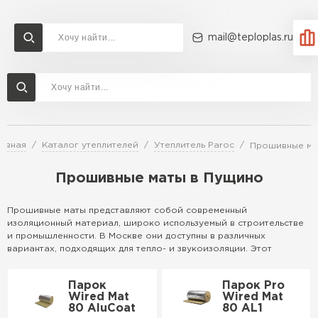
mail@teploplas.ru
Доставка и оплата
Акции
О компании
Контакты
Утеплитель Технониколь
Перейти в каталог
лавная
Каталог утеплителей
Утеплитель Paroc
Прошивные ма
Утеплитель Ветонит
Утеплитель Rockwool
Прошивные маты в Пущино
ПЕРЕЙТИ
Прошивные маты представляют собой современный
изоляционный материал, широко используемый в строительстве
Утеплитель Knauf
и промышленности. В Москве они доступны в различных
вариантах, подходящих для тепло- и звукоизоляции. Этот
Утеплитель Profiplex
материал изготавливается из минеральных волокон, прошитых
Утеплитель Пеноплекс
для повышения прочности, и идеален для применения в условиях
Парок
Парок Pro
ПЕРЕЙТИ
высокой влажности и температурных перепадов.
Wired Mat
Wired Mat
80 AluCoat
80 AL1
Особенности