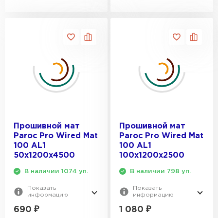
ПЕРЕЙТИ
Утеплитель Rockwool
ПЕРЕЙТИ
Утеплитель Технониколь
ПЕРЕЙТИ
Прошивной мат
Прошивной мат
Paroc Pro Wired Mat
Paroc Pro Wired Mat
Утеплитель Ursa
100 AL1
100 AL1
50х1200х4500
100х1200х2500
ПЕРЕЙТИ
В наличии 1074 уп.
В наличии 798 уп.
Показать
Показать
Утеплитель Юматекс Термо
информацию
информацию
690
₽
1 080
₽
ПЕРЕЙТИ