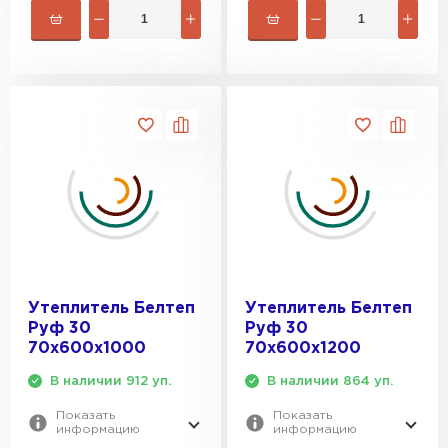
Утеплитель Rockwool
ПЕРЕЙТИ
Утеплитель Технониколь
ПЕРЕЙТИ
Утеплитель Ursa
Утеплитель Белтеп
Утеплитель Белтеп
ПЕРЕЙТИ
Руф 30
Руф 30
70х600х1000
70х600х1200
Утеплитель Юматекс Термо
В наличии 912 уп.
В наличии 864 уп.
Показать
Показать
ПЕРЕЙТИ
информацию
информацию