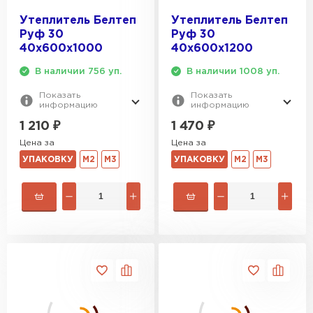
Утеплитель Эковер
Утеплитель Белтеп
Утеплитель Белтеп
Утеплитель Термит
Руф 30
Руф 30
ПЕРЕЙТИ
40х600х1000
40х600х1200
В наличии 756 уп.
В наличии 1008 уп.
Утеплитель Isotec
Утеплитель Тимплэкс
Показать
Показать
информацию
информацию
ПЕРЕЙТИ
Утеплитель Ruspanel
1 210
₽
1 470
₽
Цена за
Цена за
Утеплитель Изовол
УПАКОВКУ
М2
М3
УПАКОВКУ
М2
М3
Утеплитель Брит
ПЕРЕЙТИ
Утеплитель Basfiber
Утеплитель Basfiber
ПЕРЕЙТИ
Утеплитель Xotpipe
Утеплитель Термит