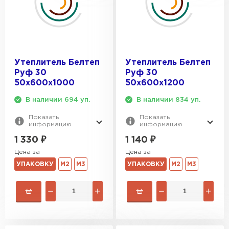
Утеплитель Тимплэкс
ПЕРЕЙТИ
Утеплитель Теплекс
Утеплитель Белтеп
Утеплитель Белтеп
ПЕРЕЙТИ
Руф 30
Руф 30
50х600х1000
50х600х1200
Утеплитель Изомин
В наличии 694 уп.
В наличии 834 уп.
Показать
Показать
ПЕРЕЙТИ
информацию
информацию
1 330
₽
1 140
₽
Цена за
Цена за
Рулонная кровля Брит
УПАКОВКУ
М2
М3
УПАКОВКУ
М2
М3
ПЕРЕЙТИ
Утеплитель Knauf