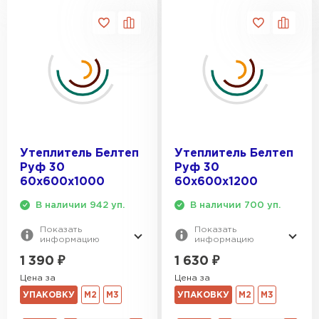
ПЕРЕЙТИ
Утеплитель Isoroc
ПЕРЕЙТИ
Утеплитель Isover
Утеплитель Белтеп
Утеплитель Белтеп
ПЕРЕЙТИ
Руф 30
Руф 30
60х600х1000
60х600х1200
Утеплитель Paroc
В наличии 942 уп.
В наличии 700 уп.
Показать
Показать
ПЕРЕЙТИ
информацию
информацию
1 390
₽
1 630
₽
Утеплитель Penoplex
Цена за
Цена за
УПАКОВКУ
М2
М3
УПАКОВКУ
М2
М3
ПЕРЕЙТИ