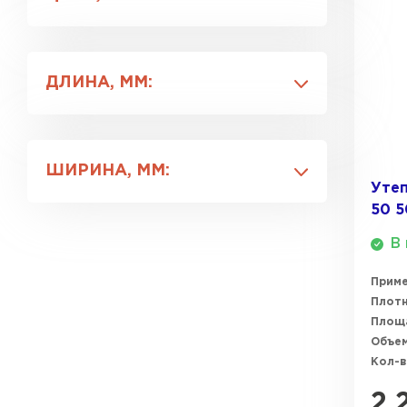
150
Утеплитель Isover
120
70
Утеплитель Белтеп
Утеплитель Урса
ДЛИНА, ММ:
ПЕРЕЙТИ
1000
Утеплитель Isoroc
1200
ШИРИНА, ММ:
Утеплитель Изотек
Утеп
Утеплитель Изовол
50 
500
ПЕРЕЙТИ
600
В 
Утеплитель Paroc
Прим
Утеплитель Hotrock
Плотн
Площ
Утеплитель Hotrock
Объем
ПЕРЕЙТИ
Кол-в
Утеплитель Изомин
2 