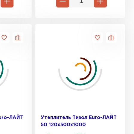
ь Ursa
ТИ
он
ТИ
анели
ТИ
uro-ЛАЙТ
Утеплитель Тизол Euro-ЛАЙТ
50 120х500х1000
 Izolife