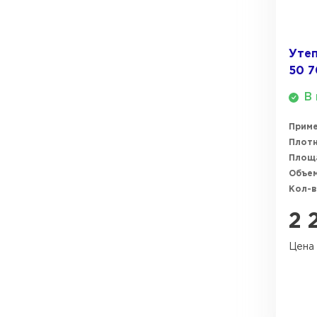
ПЕРЕЙТИ
Утеплитель Термит
Утеп
Утеплитель Knauf
50 
Утеплитель Isotec
В 
ПЕРЕЙТИ
Утеплитель Ruspanel
Прим
Плотн
Утеплитель Isover
Площ
Объем
Утеплитель Брит
ПЕРЕЙТИ
Кол-в
2 
Утеплитель Basfiber
Утеплитель Penoplex
Цена 
Утеплитель Xotpipe
ПЕРЕЙТИ