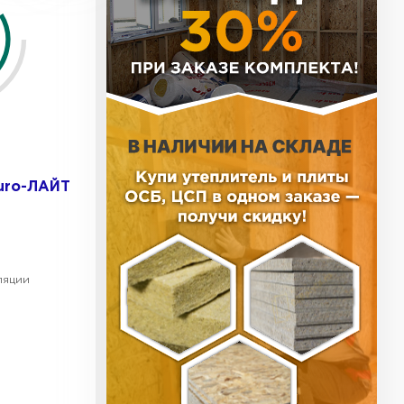
ь Тизол
ТИ
ь Ruspanel
uro-ЛАЙТ
ТИ
ляции
ь Xotpipe
ТИ