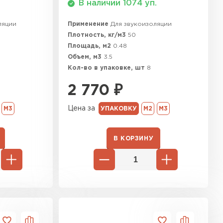
В наличии 1074 уп.
ТИ
ляции
Применение
Для звукоизоляции
Плотность, кг/м3
50
Площадь, м2
0.48
Объем, м3
3.5
Кол-во в упаковке, шт
8
2 770
₽
Цена за
М3
УПАКОВКУ
М2
М3
В КОРЗИНУ