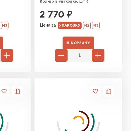
Кол-во в упаковке, шт
6
2 770
₽
Цена за
М3
УПАКОВКУ
М2
М3
В КОРЗИНУ