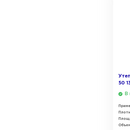
Утеп
50 
В 
Прим
Плотн
Площ
Объем