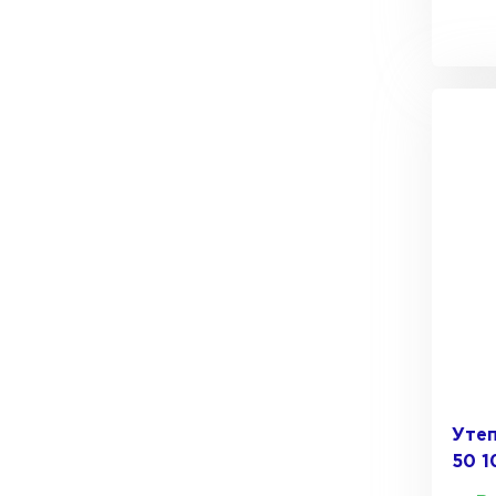
Утеплитель Тимплэкс
Утеплитель Технониколь
ПЕРЕЙТИ
Утеплитель Юматекс Термо
ПЕРЕЙТИ
Утеплитель Неман
ПЕРЕЙТИ
Утеп
50 
Утеплитель Baswool