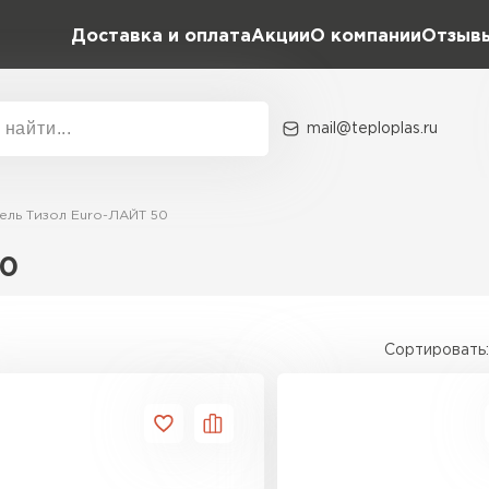
Доставка и оплата
Акции
О компании
Отзыв
mail@teploplas.ru
Акции
О комп
ель Тизол Euro-ЛАЙТ 50
50
Утеплит
ПЕР
Сортировать:
Утеплител
ПЕРЕЙ