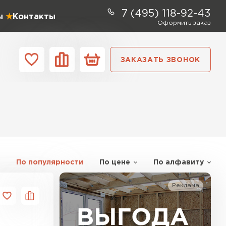
7 (495) 118-92-43
ы
Контакты
Оформить заказ
ЗАКАЗАТЬ ЗВОНОК
ании
Контакты
ель Profiplex
ЕЙТИ
По популярности
По цене
По алфавиту
Реклама
ь Дирок
ТИ