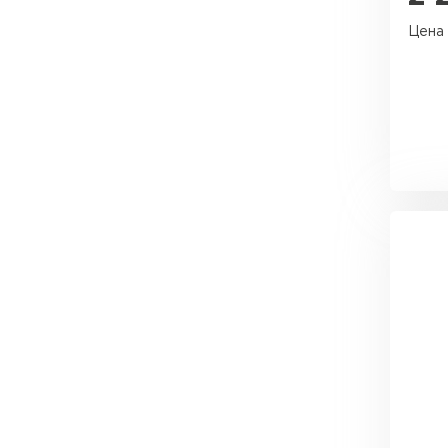
Утеплитель Эковер
Цена 
Утеплитель Юматекс
ПЕРЕЙТИ
Утеплитель Теплекс
Утеплитель Изовол
ПЕРЕЙТИ
Утеплитель Эковер
Утеплитель Дирок
Утеплитель Термит
ПЕРЕЙТИ
Утеплитель Белтеп
Утеплитель Изомин
Утеплитель Тизол