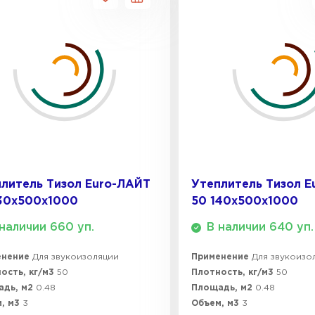
литель Тизол Euro-ЛАЙТ
Утеплитель Тизол E
130х500х1000
50 140х500х1000
наличии 660 уп.
В наличии 640 уп.
енение
Для звукоизоляции
Применение
Для звукоизо
ость, кг/м3
50
Плотность, кг/м3
50
адь, м2
0.48
Площадь, м2
0.48
, м3
3
Объем, м3
3