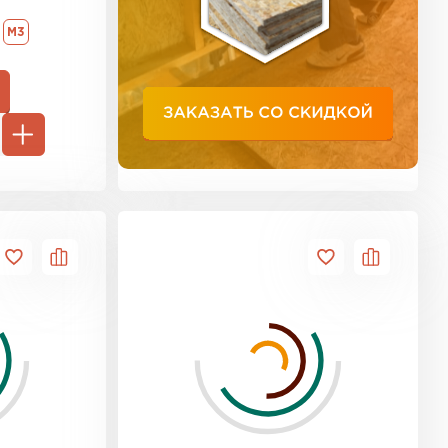
ь Тимплэкс
М3
ТИ
 Basfiber
ТИ
ь Теплекс
ТИ
кровля Брит