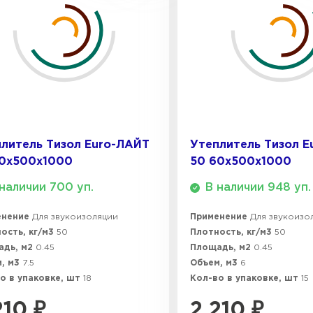
Утеплител
ПЕРЕЙ
Утеплител
литель Тизол Euro-ЛАЙТ
Утеплитель Тизол E
50х500х1000
50 60х500х1000
ПЕРЕЙ
наличии 700 уп.
В наличии 948 уп.
енение
Для звукоизоляции
Применение
Для звукоизо
Утеплител
ость, кг/м3
50
Плотность, кг/м3
50
адь, м2
0.45
Площадь, м2
0.45
, м3
7.5
Объем, м3
6
ПЕРЕЙ
о в упаковке, шт
18
Кол-во в упаковке, шт
15
210
₽
2 210
₽