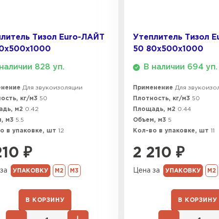
ПЕРЕЙ
литель Тизол Euro-ЛАЙТ
Утеплитель Тизол E
Утеплитель
70х500х1000
50 80х500х1000
наличии 828 уп.
В наличии 694 уп.
ПЕРЕЙ
енение
Для звукоизоляции
Применение
Для звукоизо
ость, кг/м3
50
Плотность, кг/м3
50
Утеплител
адь, м2
0.42
Площадь, м2
0.44
, м3
5.5
Объем, м3
5
ПЕРЕЙ
о в упаковке, шт
12
Кол-во в упаковке, шт
11
210
₽
2 210
₽
Утеплител
за
Цена за
УПАКОВКУ
М2
М3
УПАКОВКУ
М2
ПЕРЕЙ
В КОРЗИНУ
В КОРЗИНУ