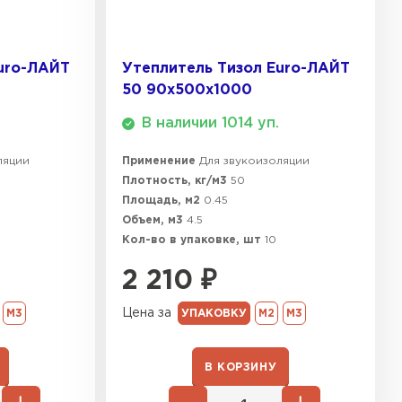
ТИ
uro-ЛАЙТ
Утеплитель Тизол Euro-ЛАЙТ
 Isoroc
50 90х500х1000
В наличии 1014 уп.
ТИ
ляции
Применение
Для звукоизоляции
Плотность, кг/м3
50
ь Paroc
Площадь, м2
0.45
Объем, м3
4.5
ТИ
Кол-во в упаковке, шт
10
2 210
₽
ь Rockwool
Цена за
М3
УПАКОВКУ
М2
М3
ТИ
В КОРЗИНУ