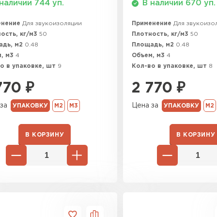
наличии 744 уп.
В наличии 670 уп.
ПЕРЕЙ
енение
Для звукоизоляции
Применение
Для звукоизо
ость, кг/м3
50
Плотность, кг/м3
50
адь, м2
0.48
Площадь, м2
0.48
ВСЕ ПРОИЗВОДИТЕЛИ
, м3
4
Объем, м3
4
о в упаковке, шт
9
Кол-во в упаковке, шт
8
770
₽
2 770
₽
за
Цена за
УПАКОВКУ
М2
М3
УПАКОВКУ
М2
В КОРЗИНУ
В КОРЗИНУ