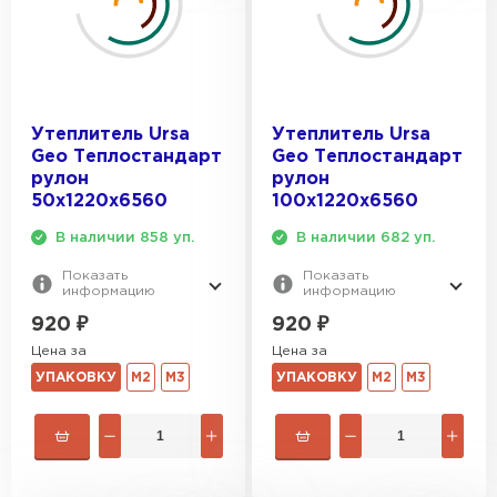
Утеплитель Тимплэкс
ПЕРЕЙТИ
Утеплитель Теплекс
Утеплитель Ursa
Утеплитель Ursa
ПЕРЕЙТИ
Geo Теплостандарт
Geo Теплостандарт
рулон
рулон
50х1220х6560
100х1220х6560
Утеплитель Изомин
В наличии 858 уп.
В наличии 682 уп.
ПЕРЕЙТИ
Показать
Показать
информацию
информацию
920
₽
920
₽
Рулонная кровля Брит
Цена за
Цена за
УПАКОВКУ
М2
М3
УПАКОВКУ
М2
М3
ПЕРЕЙТИ
Утеплитель Knauf