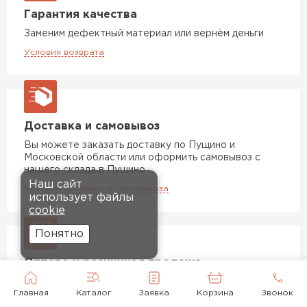
Гарантия качества
Заменим дефектный материал или вернём деньги
Условия возврата
Доставка и самовывоз
Вы можете заказать доставку по Пущино и
Московской области или оформить самовывоз с
нашего склада в Пущино
Наш сайт
Условия доставки и самовывоза
использует файлы
cookie
Понятно
Оптово и розничная продажа
Мы продаем товары как в розницу, так и оптом. В
Главная
Каталог
Заявка
Корзина
Звонок
зависимости от объемов заказа мы предоставляем
клиентам персональные скидки