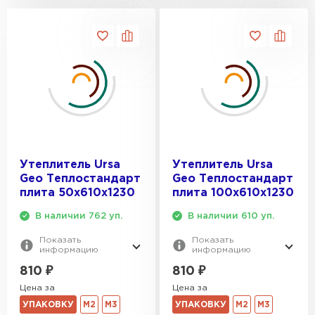
ПЕРЕЙТИ
Утеплитель Isoroc
ПЕРЕЙТИ
Утеплитель Isover
ПЕРЕЙТИ
Утеплитель Ursa
Утеплитель Ursa
Geo Теплостандарт
Geo Теплостандарт
плита 50х610х1230
плита 100х610х1230
Утеплитель Paroc
В наличии 762 уп.
В наличии 610 уп.
ПЕРЕЙТИ
Показать
Показать
информацию
информацию
810
₽
810
₽
Утеплитель Penoplex
Цена за
Цена за
УПАКОВКУ
М2
М3
УПАКОВКУ
М2
М3
ПЕРЕЙТИ