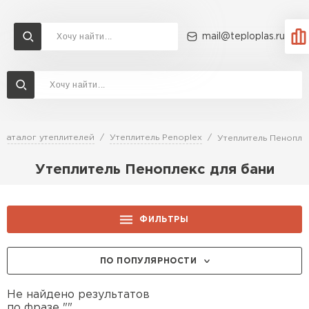
mail@teploplas.ru
Доставка и оплата
Акции
О компании
Контакты
Утеплитель Технониколь
Перейти в каталог
Каталог утеплителей
Утеплитель Penoplex
Утеплитель Пенопле
Утеплитель Ветонит
Утеплитель Пеноплекс для бани
Утеплитель Rockwool
ПЕРЕЙТИ
Утеплитель Knauf
ФИЛЬТРЫ
Утеплитель Profiplex
ПО ПОПУЛЯРНОСТИ
Утеплитель Пеноплекс
ПЕРЕЙТИ
Не найдено результатов
по фразе "".