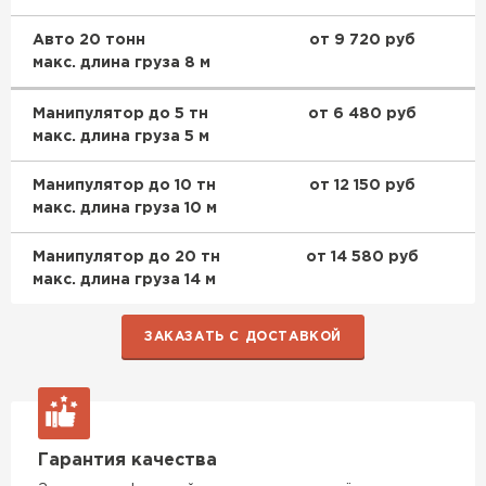
Утеплитель Эковер
Утеплитель Термит
Авто 20 тонн
от 9 720 руб
ПЕРЕЙТИ
макс. длина груза 8 м
Манипулятор до 5 тн
от 6 480 руб
Утеплитель Isotec
Утеплитель Тимплэкс
макс. длина груза 5 м
ПЕРЕЙТИ
Манипулятор до 10 тн
от 12 150 руб
Утеплитель Ruspanel
макс. длина груза 10 м
Утеплитель Изовол
Манипулятор до 20 тн
от 14 580 руб
Утеплитель Брит
макс. длина груза 14 м
ПЕРЕЙТИ
ЗАКАЗАТЬ С ДОСТАВКОЙ
Утеплитель Basfiber
Утеплитель Basfiber
ПЕРЕЙТИ
Утеплитель Xotpipe
Гарантия качества
Утеплитель Термит