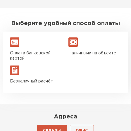
ПЕРЕЙТИ
Утеплитель Isoroc
Выберите удобный способ оплаты
ПЕРЕЙТИ
Утеплитель Isover
Оплата банковской
Наличными на объекте
картой
ПЕРЕЙТИ
Безналичный расчёт
Утеплитель Paroc
ПЕРЕЙТИ
Утеплитель Penoplex
Адреса
ПЕРЕЙТИ
СКЛАДЫ
ОФИС