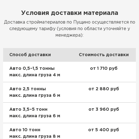
Утеплитель Изотек
Условия доставки материала
ПЕРЕЙТИ
Утеплитель Юматекс
Доставка стройматериалов по Пущино осуществляется по
следующему тарифу (условия по области уточняйте у
Утеплитель Ruspanel
менеджера):
Утеплитель Теплекс
ПЕРЕЙТИ
Способ доставки
Стоимость доставки
Утеплитель Эковер
Авто 0,5–1,5 тонны
от 1 710 руб
Утеплитель Hotrock
макс. длина груза 4 м
Утеплитель Дирок
ПЕРЕЙТИ
Авто 2,5 тонны
от 2 880 руб
макс. длина груза 6 м
Утеплитель Белтеп
Утеплитель Xotpipe
Авто 3,5–5 тонн
от 3 960 руб
макс. длина груза 6 м
ПЕРЕЙТИ
Утеплитель Тизол
Авто 10 тонн
от 5 400 руб
макс. длина груза 8 м