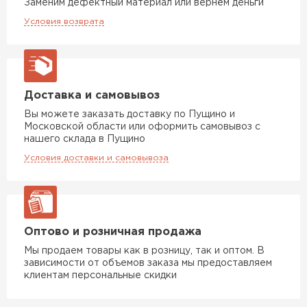
Заменим дефектный материал или вернём деньги
Утеплитель Тимплэкс
ПЕРЕЙТИ
Условия возврата
Утеплитель Теплекс
Доставка и самовывоз
ПЕРЕЙТИ
Вы можете заказать доставку по Пущино и
Московской области или оформить самовывоз с
Утеплитель Изомин
нашего склада в Пущино
Условия доставки и самовывоза
ПЕРЕЙТИ
Рулонная кровля Брит
Оптово и розничная продажа
ПЕРЕЙТИ
Мы продаем товары как в розницу, так и оптом. В
зависимости от объемов заказа мы предоставляем
клиентам персональные скидки
Утеплитель Knauf