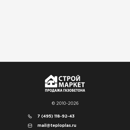
Гипсокартон
ПЕРЕЙТИ
Утеплитель Неман
ПЕРЕЙТИ
Сэндвич-панели
ПЕРЕЙТИ
© 2010-2026
Утеплитель Baswool
7 (495) 118-92-43
mail@teploplas.ru
ПЕРЕЙТИ