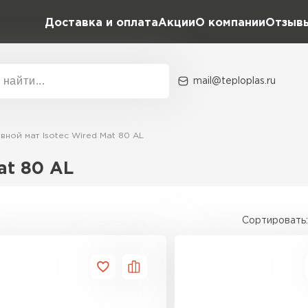
Доставка и оплата
Акции
О компании
Отзыв
mail@teploplas.ru
Акции
О комп
ной мат Isotec Wired Mat 80 AL
at 80 AL
Утеплит
ПЕР
Сортировать:
Утеплител
ПЕРЕЙ