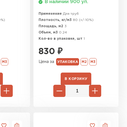
В наличии 900 уп.
ТИ
Применение
Для труб
0%)
Плотность, кг/м3
80 (+/-10%)
Площадь, м2
3
Объем, м3
0.24
Кол-во в упаковке, шт
1
830
₽
Цена за
М3
УПАКОВКА
М2
М3
В КОРЗИНУ