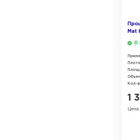
ПЕРЕЙТИ
Утеплитель Термит
Прош
Утеплитель Knauf
Mat 
Утеплитель Isotec
В 
ПЕРЕЙТИ
Утеплитель Ruspanel
Прим
Плотн
Утеплитель Isover
Площ
Объем
Утеплитель Брит
ПЕРЕЙТИ
Кол-в
1 
Утеплитель Basfiber
Утеплитель Penoplex
Цена 
Утеплитель Xotpipe
ПЕРЕЙТИ