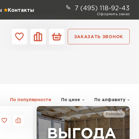
7 (495) 118-92-43
ы
Контакты
Оформить заказ
ЗАКАЗАТЬ ЗВОНОК
ании
Контакты
ель Profiplex
ЕЙТИ
По популярности
По цене
По алфавиту
Реклама
ь Дирок
ТИ