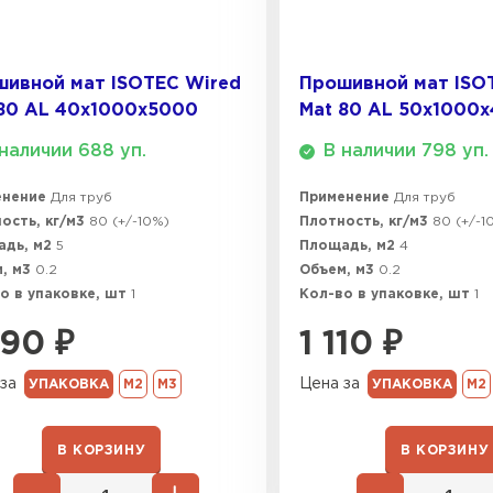
ПЕРЕЙ
ивной мат ISOTEC Wired
Прошивной мат ISO
Утеплитель
80 AL 40х1000х5000
Mat 80 AL 50х1000
наличии 688 уп.
В наличии 798 уп.
ПЕРЕЙ
енение
Для труб
Применение
Для труб
ость, кг/м3
80 (+/-10%)
Плотность, кг/м3
80 (+/-1
Утеплител
адь, м2
5
Площадь, м2
4
, м3
0.2
Объем, м3
0.2
ПЕРЕЙ
о в упаковке, шт
1
Кол-во в упаковке, шт
1
390
₽
1 110
₽
Утепли
за
Цена за
УПАКОВКА
М2
М3
УПАКОВКА
М2
ПЕР
В КОРЗИНУ
В КОРЗИНУ