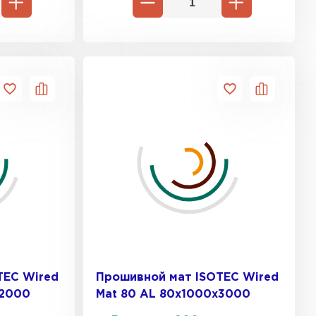
ь Ursa
ТИ
он
ТИ
анели
ТИ
TEC Wired
Прошивной мат ISOTEC Wired
х2000
Mat 80 AL 80х1000х3000
 Izolife