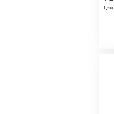
Утеплитель Эковер
Цена 
Утеплитель Юматекс
ПЕРЕЙТИ
Утеплитель Теплекс
Утеплитель Изовол
ПЕРЕЙТИ
Утеплитель Эковер
Утеплитель Дирок
Утеплитель Термит
ПЕРЕЙТИ
Утеплитель Белтеп
Утеплитель Изомин
Утеплитель Тизол