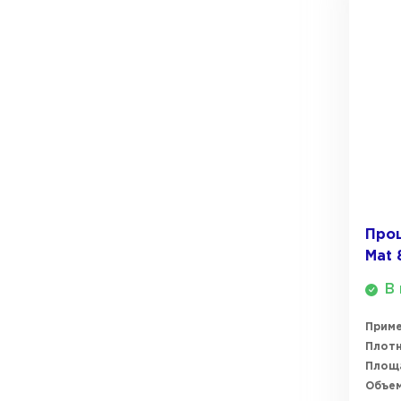
Прош
Mat 
В 
Прим
Плотн
Площ
Объем