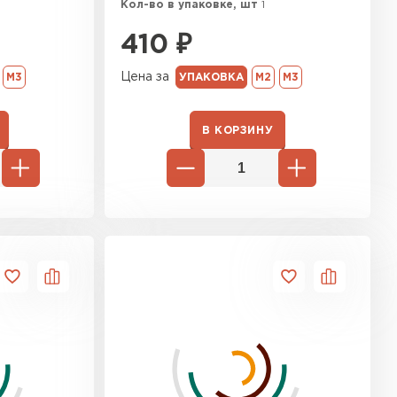
Кол-во в упаковке, шт
1
410
₽
Цена за
М3
УПАКОВКА
М2
М3
В КОРЗИНУ