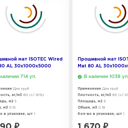
Утепли
ПЕР
Утеплител
ивной мат ISOTEC Wired
Прошивной мат ISO
80 AL 30х1000х5000
Mat 80 AL 30х1000
ПЕРЕЙ
наличии 714 уп.
В наличии 1038 уп
енение
Для труб
Применение
Для труб
Утеплител
ость, кг/м3
80 (+/-10%)
Плотность, кг/м3
80 (+/-1
адь, м2
5
Площадь, м2
6
, м3
0.15
Объем, м3
0.18
ПЕРЕЙ
о в упаковке, шт
1
Кол-во в упаковке, шт
1
390
₽
1 670
₽