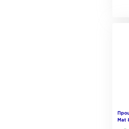
Утеплитель Тимплэкс
Утеплитель Технониколь
ПЕРЕЙТИ
Утеплитель Юматекс Термо
ПЕРЕЙТИ
Утеплитель Неман
ПЕРЕЙТИ
Прош
Mat 
Утеплитель Baswool