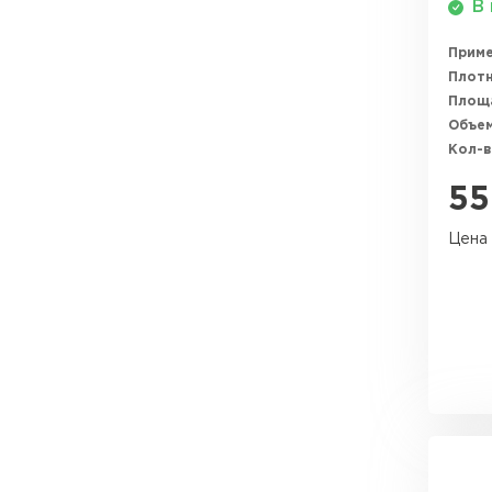
В 
ПЕРЕЙТИ
Прим
Плотн
Площ
Объем
Кол-в
55
Цена 