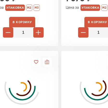
Утеплител
за
Цена за
УПАКОВКА
М2
М3
УПАКОВКА
М2
ПЕРЕЙ
В КОРЗИНУ
В КОРЗИНУ
Утеплитель
ПЕРЕЙ
Утепли
ПЕР
Рулонная 