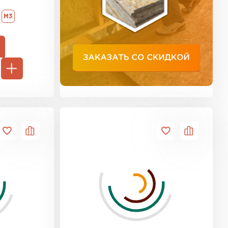
ь Тимплэкс
М3
ТИ
 Basfiber
ТИ
тель Теплекс
ЕЙТИ
кровля Брит