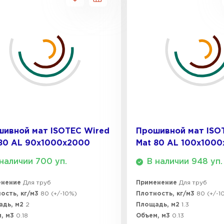
ивной мат ISOTEC Wired
Прошивной мат ISO
80 AL 90х1000х2000
Mat 80 AL 100х1000
наличии 700 уп.
В наличии 948 уп.
енение
Для труб
Применение
Для труб
ость, кг/м3
80 (+/-10%)
Плотность, кг/м3
80 (+/-1
адь, м2
2
Площадь, м2
1.3
, м3
0.18
Объем, м3
0.13