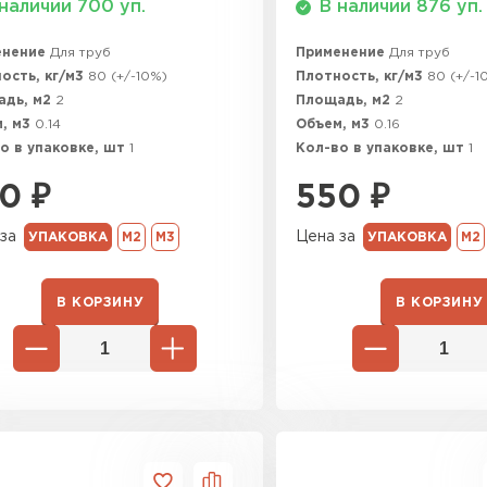
наличии 700 уп.
В наличии 876 уп.
ПЕРЕЙ
енение
Для труб
Применение
Для труб
ость, кг/м3
80 (+/-10%)
Плотность, кг/м3
80 (+/-1
адь, м2
2
Площадь, м2
2
ВСЕ ПРОИЗВОДИТЕЛИ
, м3
0.14
Объем, м3
0.16
о в упаковке, шт
1
Кол-во в упаковке, шт
1
0
₽
550
₽
за
Цена за
УПАКОВКА
М2
М3
УПАКОВКА
М2
В КОРЗИНУ
В КОРЗИНУ