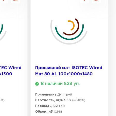
TEC Wired
Прошивной мат ISOTEC Wired
х1300
Mat 80 AL 100х1000х1480
В наличии 828 уп.
Применение
Для труб
0%)
Плотность, кг/м3
80 (+/-10%)
Площадь, м2
1.48
Объем, м3
0.148