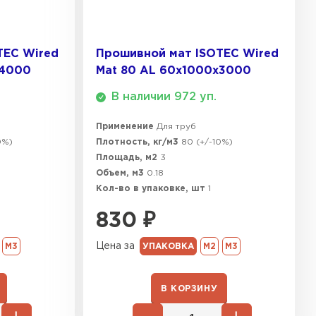
ТИ
TEC Wired
Прошивной мат ISOTEC Wired
 Isoroc
х4000
Mat 80 AL 60х1000х3000
В наличии 972 уп.
ТИ
Применение
Для труб
0%)
Плотность, кг/м3
80 (+/-10%)
ь Paroc
Площадь, м2
3
Объем, м3
0.18
ТИ
Кол-во в упаковке, шт
1
830
₽
тель Rockwool
Цена за
М3
УПАКОВКА
М2
М3
ЕЙТИ
В КОРЗИНУ