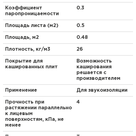
ПЕРЕЙТИ
Коэффициент
0.3
паропроницаемости
Утеплитель Isoroc
Площадь листа (м2)
0.5
Площадь, м2
0.48
ПЕРЕЙТИ
Плотность, кг/м3
26
Утеплитель Isover
Покрытие для
Возможность
кашированных плит
каширования
ПЕРЕЙТИ
решается с
производителем
Применение
Для звукоизоляции
Утеплитель Paroc
Прочность при
4
ПЕРЕЙТИ
растяжении параллельно
к лицевым
поверхностям, кПа, не
Утеплитель Penoplex
менее