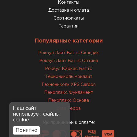
консультанты помогли с
Контакты
выбором и всё подробно
Доставка и оплата
объяснили. С монтажом
Сертификаты
справился сам!
Гарантии
Михайлов
Популярные категории
Андрей
21.10.2024
Роквул Лайт Баттс Скандик
Роквул Лайт Баттс Оптима
Искал определённый
Роквул Каркас Баттс
утеплитель для гаража, чтобы
Технониколь Роклайт
обеспечить и теплоизоляцию, и
Технониколь XPS Carbon
шумоизоляцию. Оперативно
Пеноплэкс Фундамент
проконсультировали, спасибо
менеджерам. Остановил свой
Пеноплэкс Основа
выбор на утеплителе Роквул.
Наш сайт
Ursa Терра
использует файлы
Этот материал был в наличии
cookie
на разных складах, и доставку
Мы принимаем к оплате:
сделали уже на второй день.
Понятно