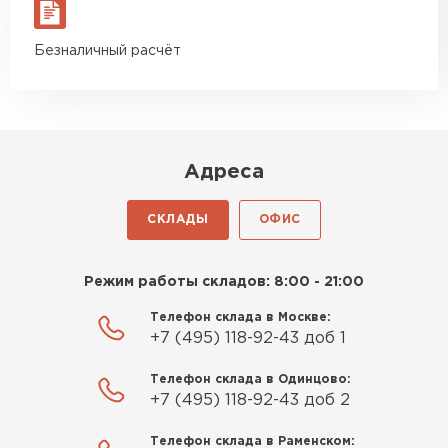
материал есть в наличии, а
ПЕРЕЙТИ
цена была почти в полтора
Безналичный расчёт
раза ниже, чем в обычных
Утеплитель Izolife
магазинах. Сделал заказ,
привезли на следующий день,
ПЕРЕЙТИ
и строители сразу начали
работать.
Адреса
Новиков
ВСЕ ПРОИЗВОДИТЕЛИ
Артём
СКЛАДЫ
ОФИС
27.12.2024
Приобрёл утеплитель Isover
Режим работы складов: 8:00 - 21:00
для утепления дачного домика.
Телефон склада в Москве:
Понравилось, что он мягкий, не
+7 (495) 118-92-43 доб 1
крошится и легко
укладывается хоть я и не
Телефон склада в Одинцово:
профессионал, но справился
+7 (495) 118-92-43 доб 2
быстро. Ребята из компании
Телефон склада в Раменском:
порадовали, всё организовали