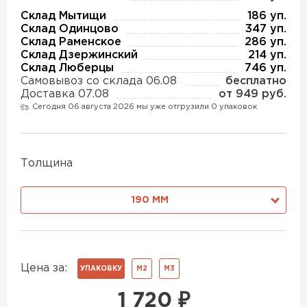
Утеплитель Изотек
Склад Мытищи
186 уп.
Склад Одинцово
347 уп.
ПЕРЕЙТИ
Утеплитель Юматекс
Склад Раменское
286 уп.
Склад Дзержинский
214 уп.
Склад Люберцы
746 уп.
Утеплитель Ruspanel
Самовывоз со склада 06.08
бесплатно
Утеплитель Теплекс
Доставка 07.08
от 949 руб.
ПЕРЕЙТИ
Сегодня 06 августа 2026 мы уже отгрузили 0 упаковок
Утеплитель Эковер
Толщина
Утеплитель Hotrock
Утеплитель Дирок
ПЕРЕЙТИ
190 ММ
Утеплитель Белтеп
Утеплитель Xotpipe
Цена за:
ПЕРЕЙТИ
УПАКОВКУ
М2
М3
Утеплитель Тизол
1 720
₽