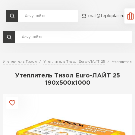
mail@teploplas.ru
Доставка и оплата
Акции
О компании
Контакты
Утеплитель Технониколь
Перейти в каталог
Утеплитель Тизол
Утеплитель Тизол Euro-ЛАЙТ 25
Утеплитель
Утеплитель Ветонит
Утеплитель Rockwool
Утеплитель Тизол Euro-ЛАЙТ 25
190х500х1000
ПЕРЕЙТИ
Утеплитель Knauf
Утеплитель Profiplex
Утеплитель Пеноплекс
ПЕРЕЙТИ