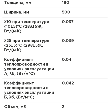
Утеплитель Термит
Толщина, мм
190
Утеплитель Тимплэкс
Сохраняют форму, не дают усадки
ПЕРЕЙТИ
Ширина, мм
500
АО "ТИЗОЛ" выпускает плиты EURO-ЛАЙТ пяти
марок, которые различаются по таким
λ10 при температуре
0.037
техническим характеристикам как плотность,
Утеплитель Теплекс
(10±5)°С (283±5)К,
прочность на сжатие, теплопроводность.
Вт/(м·К)
Плиты выпускают без обкладки и кашированные
ПЕРЕЙТИ
λ25 при температуре
0.039
стеклохолстом или фольгой. Нанесение материала
(25±5)°С (298±5)К,
производится с одной стороны или с двух сторон.
Вт/(м·К)
Утеплитель Изомин
Кашированные плиты применяют для обеспечения
дополнительной пароизоляции и ветрозащиты
Коэффициент
0.04
ПЕРЕЙТИ
утеплителя, а также при утеплении
теплопроводности в
условиях эксплуатации
производственных зданий изнутри.
А, λб, (Вт/м*С)
Рулонная кровля Брит
Коэффициент
0.042
теплопроводности в
ПЕРЕЙТИ
условиях эксплуатации
Б, λб, (Вт/м*С)
Утеплитель Knauf
Объем, м3
2