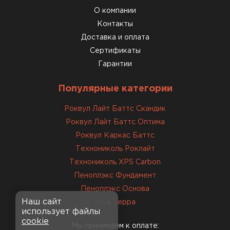
О компании
Доставили быстро,
консультанты помогли с
Контакты
выбором и всё подробно
Доставка и оплата
объяснили. С монтажом
Сертификаты
справился сам!
Гарантии
Михайлов
Популярные категории
Андрей
21.10.2024
Роквул Лайт Баттс Скандик
Роквул Лайт Баттс Оптима
Искал определённый
Роквул Каркас Баттс
утеплитель для гаража, чтобы
Технониколь Роклайт
обеспечить и теплоизоляцию, и
Технониколь XPS Carbon
шумоизоляцию. Оперативно
Пеноплэкс Фундамент
проконсультировали, спасибо
менеджерам. Остановил свой
Пеноплэкс Основа
выбор на утеплителе Роквул.
Наш сайт
Ursa Терра
использует файлы
Этот материал был в наличии
cookie
на разных складах, и доставку
Мы принимаем к оплате: