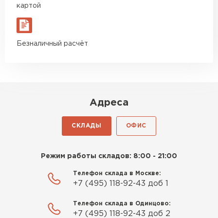
картой
Пеноплекс. Ребята сказали, что
материал есть в наличии, а
Гипсокартон
цена была почти в полтора
Безналичный расчёт
раза ниже, чем в обычных
ПЕРЕЙТИ
магазинах. Сделал заказ,
привезли на следующий день,
и строители сразу начали
Утеплитель Неман
работать.
Адреса
ПЕРЕЙТИ
Новиков
Артём
СКЛАДЫ
ОФИС
27.12.2024
Сэндвич-панели
Приобрёл утеплитель Isover
Режим работы складов: 8:00 - 21:00
ПЕРЕЙТИ
для утепления дачного домика.
Телефон склада в Москве:
Понравилось, что он мягкий, не
+7 (495) 118-92-43 доб 1
крошится и легко
укладывается хоть я и не
Телефон склада в Одинцово:
Утеплитель Baswool
профессионал, но справился
+7 (495) 118-92-43 доб 2