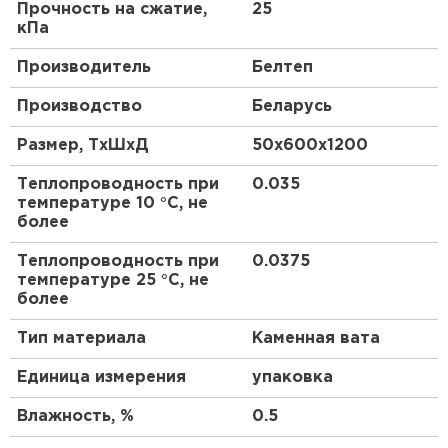
Утеплитель Термит
Прочность на сжатие,
25
Утеплитель Тимплэкс
кПа
ПЕРЕЙТИ
Производитель
Белтеп
Производство
Беларусь
Утеплитель Теплекс
Размер, ТхШхД
50х600х1200
ПЕРЕЙТИ
Теплопроводность при
0.035
температуре 10 °С, не
Утеплитель Изомин
более
ПЕРЕЙТИ
Теплопроводность при
0.0375
температуре 25 °С, не
более
Рулонная кровля Брит
Тип материала
Каменная вата
ПЕРЕЙТИ
Единица измерения
упаковка
Влажность, %
0.5
Утеплитель Knauf