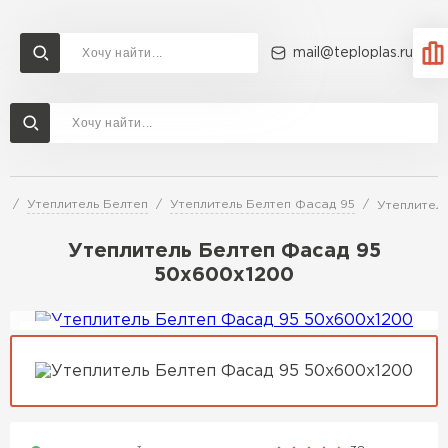
mail@teploplas.ru
Доставка и оплата
Акции
О компании
Контакты
Утеплитель Технониколь
Перейти в каталог
й
Утеплитель Белтеп
Утеплитель Белтеп Фасад 95
Утеплител
Утеплитель Ветонит
Утеплитель Rockwool
Утеплитель Белтеп Фасад 95
50х600х1200
ПЕРЕЙТИ
Утеплитель Knauf
Утеплитель Profiplex
Утеплитель Пеноплекс
ПЕРЕЙТИ