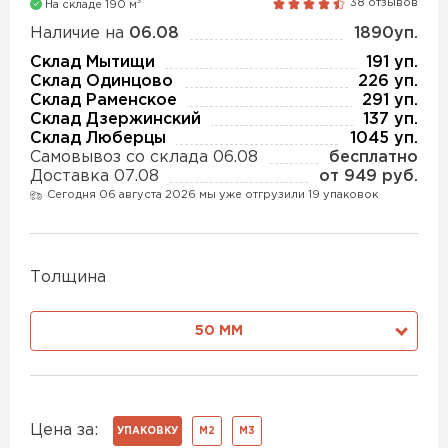
3
38 отзывов
На складе 190 м
Утеплитель Isover
Утеплитель MasterPLEX
Наличие на
06.08
1890уп.
ПЕРЕЙТИ
Склад Мытищи
191 уп.
Склад Одинцово
226 уп.
Утеплитель Урса
Склад Раменское
291 уп.
Склад Дзержинский
137 уп.
Утеплитель Дирок
Склад Люберцы
1045 уп.
Утеплитель Isoroc
Самовывоз со склада 06.08
бесплатно
Доставка 07.08
от 949 руб.
ПЕРЕЙТИ
Сегодня 06 августа 2026 мы уже отгрузили 19 упаковок
Утеплитель Изовол
Утеплитель Белтеп
Толщина
ПЕРЕЙТИ
Утеплитель Paroc
50 ММ
Утеплитель Тизол
Утеплитель Hotrock
ПЕРЕЙТИ
Цена за:
УПАКОВКУ
М2
М3
Утеплитель Изомин