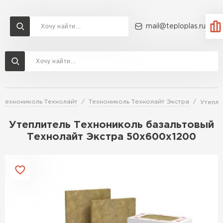
mail@teploplas.ru
Доставка и оплата
Акции
О компании
Контакты
Утеплитель Технониколь
Перейти в каталог
Технониколь Технолайт
Технониколь Технолайт Экстра
Утепли
Утеплитель Ветонит
Утеплитель Rockwool
Утеплитель Технониколь базальтовый
Технолайт Экстра 50х600х1200
ПЕРЕЙТИ
Утеплитель Knauf
Утеплитель Profiplex
Утеплитель Пеноплекс
ПЕРЕЙТИ