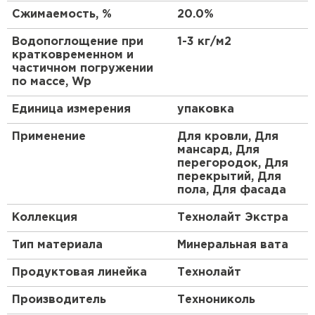
разными уровнями паропроницаемости и
Сжимаемость, %
20.0%
ПЕРЕЙТИ
огнестойкости, подходящие для регионов с
разным климатом.
Водопоглощение при
1-3 кг/м2
кратковременном и
Утеплитель Isoroc
Особенности
частичном погружении
по массе, Wp
ПЕРЕЙТИ
Материал отличается высокой
Единица измерения
упаковка
теплопроводностью на уровне 0,036 Вт/(м·К), что
обеспечивает отличную изоляцию. Он не
Утеплитель Isover
Применение
Для кровли, Для
впитывает влагу благодаря гидрофобной
мансард, Для
обработке, предотвращая образование плесени.
перегородок, Для
ПЕРЕЙТИ
Волокна базальта делают его устойчивым к
перекрытий, Для
грызунам и насекомым. Плиты легко режутся и
пола, Для фасада
монтируются без специального оборудования.
Утеплитель Paroc
Кроме того, продукт не содержит вредных
Коллекция
Технолайт Экстра
веществ, таких как фенолформальдегидные
смолы, что делает его безопасным для здоровья.
ПЕРЕЙТИ
Тип материала
Минеральная вата
Технические аспекты
Продуктовая линейка
Технолайт
Утеплитель Penoplex
Плотность составляет около 37 кг/м³,
Производитель
Технониколь
обеспечивая баланс между легкостью и