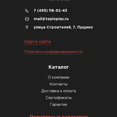
сделали уже на второй день.
7 (495) 118-92-43
Киреев
Иван
mail@teploplas.ru
25.07.2024
улица Строителей, 7, Пущино
Компания порадовала точной
доставкой и грамотной
Карта сайта
консультацией. Нужен был
Политика конфиденциальности
утеплитель для разных
помещений. Взял утеплитель
Knauf для гаража и балкона.
Каталог
Качество отличное, материал
О компании
плотный и легко монтируется.
Контакты
Спасибо Александру!
Доставка и оплата
Румянцев
Сертификаты
Матвей
Гарантии
27.12.2024