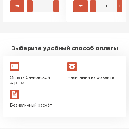
быстро. Ребята из компании
порадовали, всё организовали
оперативно, доставили
вовремя, ничего не перепутали.
Теперь подумываю утеплить и
сарай с таким подходом
хочется снова обратиться к
Выберите удобный способ оплаты
ним!
Власов
Егор
07.12.2024
Оплата банковской
Наличными на объекте
картой
Нужен был определённый
утеплитель Ursa для утепления
бани. Материал понравился:
Безналичный расчёт
лёгкий, хорошо гнётся, а
главное никакой пыли и
мусора, работать было в
удовольствие. Монтировать