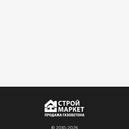
Доставили быстро,
консультанты помогли с
выбором и всё подробно
объяснили. С монтажом
справился сам!
Михайлов
Андрей
21.10.2024
Искал определённый
утеплитель для гаража, чтобы
обеспечить и теплоизоляцию, и
шумоизоляцию. Оперативно
проконсультировали, спасибо
менеджерам. Остановил свой
выбор на утеплителе Роквул.
Этот материал был в наличии
на разных складах, и доставку
© 2010-2026