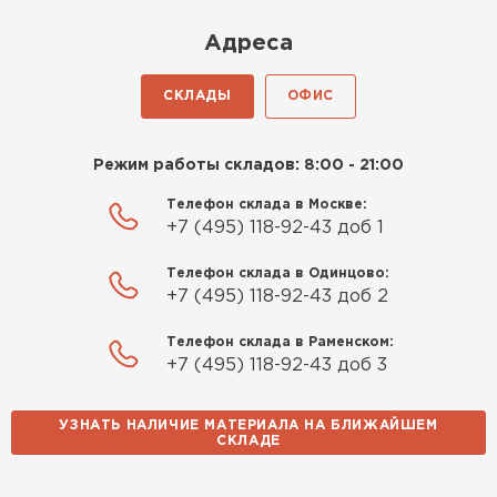
оказалось проще простого, как
Адреса
конструктор. Привезли
оперативно, всё целое, ни
СКЛАДЫ
ОФИС
одной повреждённой упаковки.
Подсказали по
характеристикам, всё честно
Режим работы складов: 8:00 - 21:00
рассказали, что именно нужно
Телефон склада в Москве:
для бани, без лишних
+7 (495) 118-92-43 доб 1
навязываний!
Телефон склада в Одинцово:
Богомолов
+7 (495) 118-92-43 доб 2
Макар
27.05.2024
Телефон склада в Раменском:
+7 (495) 118-92-43 доб 3
Недавно купил утеплитель
Инсулейшн для потолка в
УЗНАТЬ НАЛИЧИЕ МАТЕРИАЛА НА БЛИЖАЙШЕМ
сарае. Материал плотный,
СКЛАДЕ
лёгкий, укладывать просто,
крошится минимально.