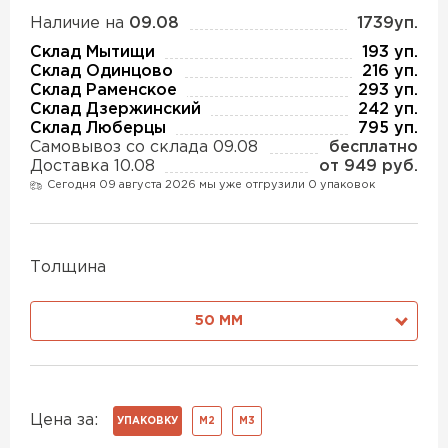
Утеплитель Изотек
Наличие на
09.08
1739уп.
Склад Мытищи
193 уп.
ПЕРЕЙТИ
Утеплитель Юматекс
Склад Одинцово
216 уп.
Склад Раменское
293 уп.
Склад Дзержинский
242 уп.
Утеплитель Ruspanel
Склад Люберцы
795 уп.
Утеплитель Теплекс
Самовывоз со склада 09.08
бесплатно
ПЕРЕЙТИ
Доставка 10.08
от 949 руб.
Сегодня 09 августа 2026 мы уже отгрузили 0 упаковок
Утеплитель Эковер
Утеплитель Hotrock
Толщина
Утеплитель Дирок
ПЕРЕЙТИ
50 ММ
Утеплитель Белтеп
Утеплитель Xotpipe
ПЕРЕЙТИ
Утеплитель Тизол
Цена за:
УПАКОВКУ
М2
М3