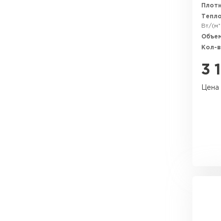
Плотн
Тепл
Вт/(м*
Объем
Кол-в
3 
Цена 