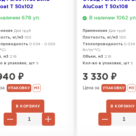
oat T 50х102
AluCoat T 50х108
Утеплител
наличии 678 уп.
В наличии 1062 уп
ПЕРЕЙ
енение
Для труб
Применение
Для труб
ость, кг/м3
100
Плотность, кг/м3
100
опроводность
0.034 - 0.059
Теплопроводность
0.034 
Гипсокарт
°C)
Вт/(м*°C)
, м3
2,16
Объем, м3
2,16
о в упаковке, шт
9
Кол-во в упаковке, шт
ПЕРЕЙ
5
940
₽
3 330
₽
за
Цена за
УПАКОВКУ
М3
УПАКОВКУ
М3
Сэндвич-п
ПЕРЕЙ
В КОРЗИНУ
В КОРЗИНУ
Утеплитель