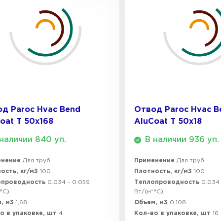
д Paroc Hvac Bend
Отвод Paroc Hvac B
oat T 50х168
AluCoat T 50х18
наличии 840 уп.
В наличии 936 уп.
енение
Для труб
Применение
Для труб
ость, кг/м3
100
Плотность, кг/м3
100
опроводность
0.034 - 0.059
Теплопроводность
0.034 
°C)
Вт/(м*°C)
, м3
1,68
Объем, м3
0,108
о в упаковке, шт
4
Кол-во в упаковке, шт
16