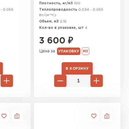
Плотность, кг/м3
100
- 0.059
Теплопроводность
0.034 - 0.059
Вт/(м*°C)
Объем, м3
2,16
Кол-во в упаковке, шт
4
3 600
₽
Цена за
УПАКОВКУ
М3
В КОРЗИНУ