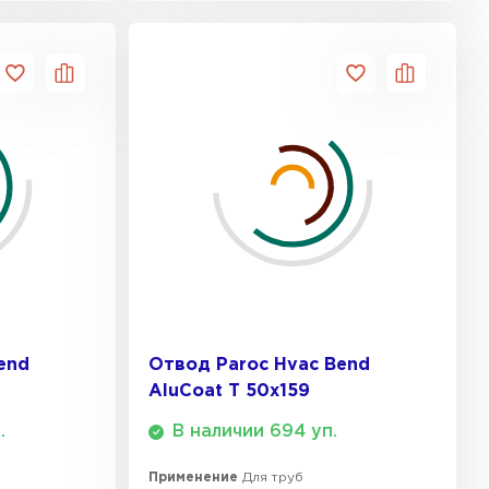
ТИ
end
Отвод Paroc Hvac Bend
AluCoat T 50х159
.
В наличии 694 уп.
Применение
Для труб