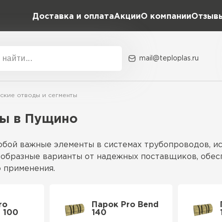
Доставка и оплата
Акции
О компании
Отзыв
mail@teploplas.ru
Акции
О комп
ские отводы и сегменты
ты в Пущино
Утеплит
обой важные элементы в системах трубопроводов, и
ПЕР
нообразные варианты от надежных поставщиков, обе
 применения.
Утеплител
ых материалов, таких как сталь или полимеры, с уч
ro
Парок Pro Bend
 100
140
еским нагрузкам, что позволяет использовать их в 
ПЕРЕЙ