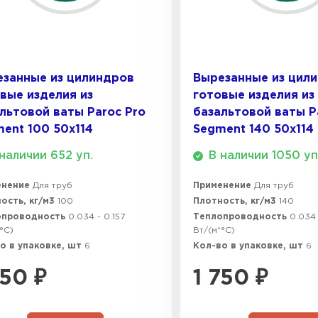
м или изоляцией для экстремальных условий.
Утеплител
ПЕРЕЙ
занные из цилиндров
Вырезанные из цил
вые изделия из
готовые изделия из
Утеплитель
льтовой ваты Paroc Pro
базальтовой ваты P
ent 100 50х114
Segment 140 50х114
ПЕРЕЙ
наличии 652 уп.
В наличии 1050 уп
енение
Для труб
Применение
Для труб
Утеплител
ость, кг/м3
100
Плотность, кг/м3
140
опроводность
0.034 - 0.157
Теплопроводность
0.034 
°C)
Вт/(м*°C)
ПЕРЕЙ
о в упаковке, шт
6
Кол-во в упаковке, шт
6
750
₽
1 750
₽
Рулонная 