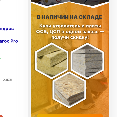
ь Тимплэкс
ТИ
индров
 Basfiber
aroc Pro
ТИ
.
ь Теплекс
- 0.1138
ТИ
кровля Брит