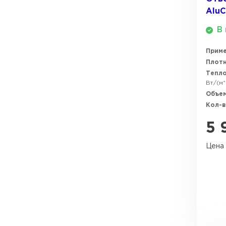
Утеплитель Тимплэкс
AluC
Утеплитель Технониколь
В 
ПЕРЕЙТИ
Прим
Плотн
Тепл
Утеплитель Юматекс Термо
Вт/(м*
Объем
ПЕРЕЙТИ
Кол-в
5 
Цена 
Утеплитель Неман
ПЕРЕЙТИ
Утеплитель Baswool