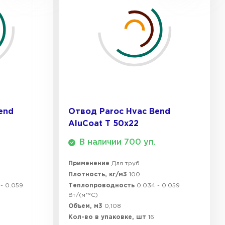
end
Отвод Paroc Hvac Bend
AluCoat T 50х22
В наличии 700 уп.
Применение
Для труб
Плотность, кг/м3
100
- 0.059
Теплопроводность
0.034 - 0.059
Вт/(м*°C)
Объем, м3
0,108
Кол-во в упаковке, шт
16