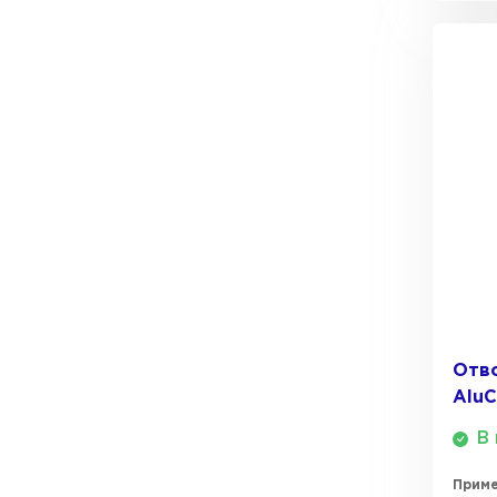
ПЕРЕЙТИ
Отво
AluC
В 
Прим