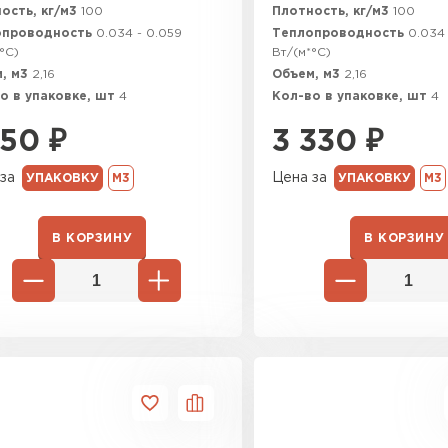
ость, кг/м3
100
Плотность, кг/м3
100
опроводность
0.034 - 0.059
Теплопроводность
0.034 
°C)
Вт/(м*°C)
, м3
2,16
Объем, м3
2,16
о в упаковке, шт
4
Кол-во в упаковке, шт
4
150
₽
3 330
₽
за
Цена за
УПАКОВКУ
М3
УПАКОВКУ
М3
В КОРЗИНУ
В КОРЗИНУ