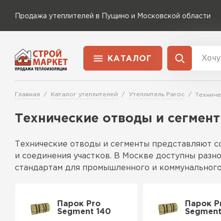
Продажа утеплителей в Пущино и Московской области
КАТАЛОГ
Доставка и оплата
Утеплитель Технониколь
Главная
Каталог утеплителей
Утеплитель Paroc
Техниче
Перейти в каталог
Технические отводы и сегмен
Утеплитель Rockwool
Утеплитель Ветонит
Технические отводы и сегменты представляют с
ПЕРЕЙТИ
и соединения участков. В Москве доступны раз
Утеплитель Knauf
стандартам для промышленного и коммунального
Особенности
Утеплитель MasterPLEX
Утеплитель Пеноплекс
Эти компоненты изготавливаются из высокопрочн
Парок Pro
Парок P
Segment 140
Segment
повышенной устойчивостью к коррозии и механич
ПЕРЕЙТИ