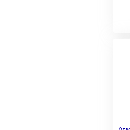
ПЕРЕЙТИ
Утеплитель Термит
Утеплитель Knauf
Утеплитель Isotec
ПЕРЕЙТИ
Утеплитель Ruspanel
Утеплитель Isover
Утеплитель Брит
ПЕРЕЙТИ
Утеплитель Basfiber
Утеплитель Penoplex
Утеплитель Xotpipe
ПЕРЕЙТИ
Отво