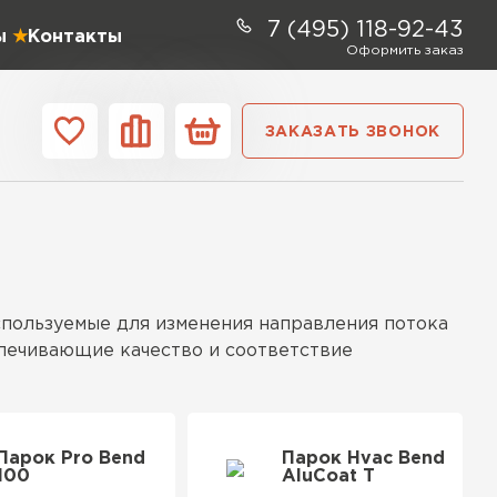
7 (495) 118-92-43
ы
Контакты
Оформить заказ
ЗАКАЗАТЬ ЗВОНОК
ании
Контакты
ель Profiplex
спользуемые для изменения направления потока
ЕЙТИ
спечивающие качество и соответствие
ь Дирок
етом специфики эксплуатации. Они обладают
Парок Pro Bend
Парок Hvac Bend
100
AluCoat T
агрессивных средах. Конструкция включает
ТИ