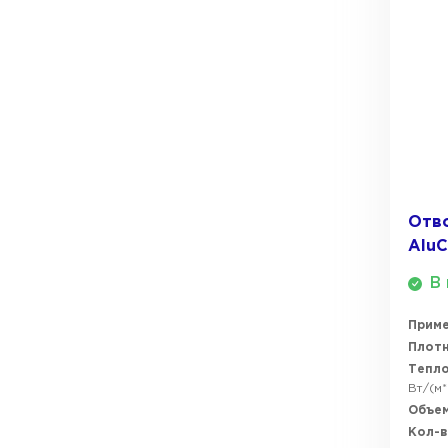
Отво
AluC
В 
Прим
Плотн
Тепл
Вт/(м*
Объем
Кол-в