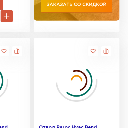
ТИ
ель Isoroc
ЕЙТИ
ь Paroc
ТИ
ь Rockwool
ТИ
end
Отвод Paroc Hvac Bend