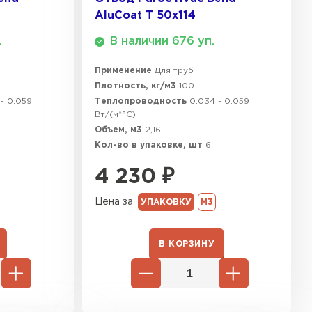
AluCoat T 50х114
ь Ursa
.
В наличии 676 уп.
ТИ
Применение
Для труб
Плотность, кг/м3
100
- 0.059
Теплопроводность
0.034 - 0.059
он
Вт/(м*°C)
Объем, м3
2,16
ТИ
Кол-во в упаковке, шт
6
4 230
₽
Цена за
УПАКОВКУ
М3
анели
ТИ
В КОРЗИНУ
 Izolife