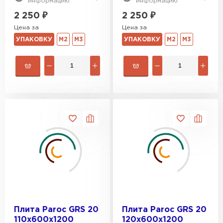
информацию
информацию
ПЕРЕЙТИ
2 250
₽
2 250
₽
Цена за
Цена за
УПАКОВКУ
М2
М3
УПАКОВКУ
М2
М3
Утеплитель Isoroc
ПЕРЕЙТИ
Утеплитель Isover
ПЕРЕЙТИ
Утеплитель Paroc
ПЕРЕЙТИ
Утеплитель Penoplex
Плита Paroc GRS 20
Плита Paroc GRS 20
110х600х1200
120х600х1200
ПЕРЕЙТИ