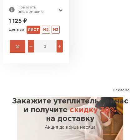
Показать
информацию
1 125
₽
Цена за
ЛИСТ
М2
М3
Реклама
Закажите утеплитель сейчас
и получите
скидку 30%
на доставку
Акция до конца месяца