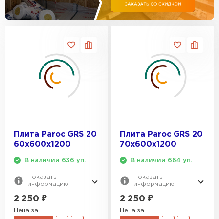
Утеплитель Эковер
Утеплитель Термит
ПЕРЕЙТИ
Утеплитель Isotec
Утеплитель Тимплэкс
ПЕРЕЙТИ
Утеплитель Ruspanel
Утеплитель Изовол
Утеплитель Брит
ПЕРЕЙТИ
Плита Paroc GRS 20
Плита Paroc GRS 20
60х600х1200
70х600х1200
Утеплитель Basfiber
В наличии 636 уп.
В наличии 664 уп.
Утеплитель Basfiber
Показать
Показать
информацию
информацию
ПЕРЕЙТИ
Утеплитель Xotpipe
2 250
₽
2 250
₽
Цена за
Цена за