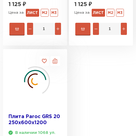
1 125
₽
1 125
₽
Цена за
Цена за
ЛИСТ
М2
М3
ЛИСТ
М2
М3
Плита Paroc GRS 20
250х600х1200
В наличии 1068 уп.