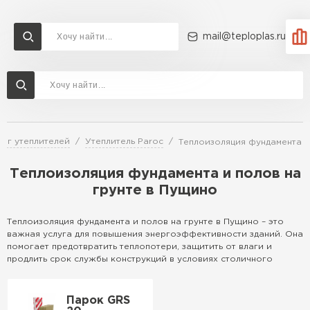
mail@teploplas.ru
Доставка и оплата
Акции
О компании
Контакты
Утеплитель Технониколь
Перейти в каталог
лог утеплителей
Утеплитель Paroc
Теплоизоляция фундамента и
Утеплитель Ветонит
Утеплитель Rockwool
Теплоизоляция фундамента и полов на
грунте в Пущино
ПЕРЕЙТИ
Утеплитель Knauf
Теплоизоляция фундамента и полов на грунте в Пущино – это
важная услуга для повышения энергоэффективности зданий. Она
Утеплитель Profiplex
помогает предотвратить теплопотери, защитить от влаги и
продлить срок службы конструкций в условиях столичного
Утеплитель Пеноплекс
климата с резкими перепадами температур.
ПЕРЕЙТИ
Особенности
Парок GRS