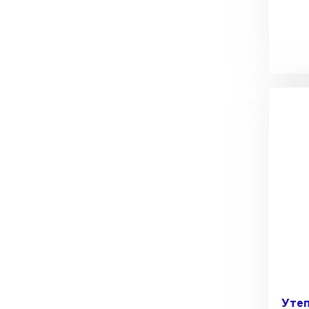
Утеплитель Тимплэкс
Утеплитель Технониколь
ПЕРЕЙТИ
Утеплитель Юматекс Термо
ПЕРЕЙТИ
Утеплитель Неман
ПЕРЕЙТИ
Утеплитель Baswool
Уте