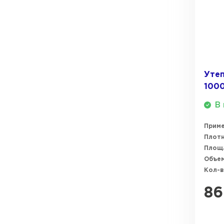
ПЕРЕЙТИ
Утеплитель Термит
Утеплитель Knauf
Утеплитель Isotec
ПЕРЕЙТИ
Уте
100
Утеплитель Ruspanel
В 
Утеплитель Isover
Утеплитель Брит
Прим
ПЕРЕЙТИ
Плотн
Площ
Объем
Утеплитель Basfiber
Кол-в
Утеплитель Penoplex
86
Утеплитель Xotpipe
ПЕРЕЙТИ