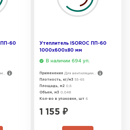
ТИ
 Isoroc
ТИ
 ПП-60
Утеплитель ISOROC ПП-60
1000х600х80 мм
В наличии 694 уп.
ь Paroc
...
Применение
Для вентиляции...
ТИ
Плотность, кг/м3
55-65
Площадь, м2
0,6
Объем, м3
0,048
Кол-во в упаковке, шт
6
ь Rockwool
1 155
₽
ТИ