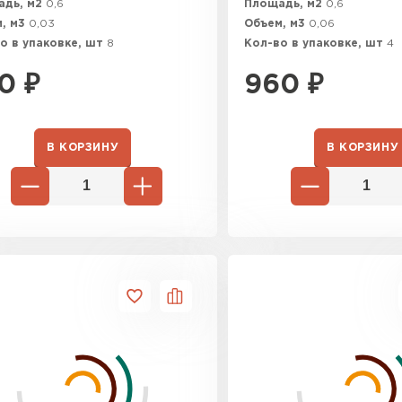
адь, м2
0,6
Площадь, м2
0,6
Утепли
, м3
0,03
Объем, м3
0,06
о в упаковке, шт
8
Кол-во в упаковке, шт
4
ПЕР
сжатии до 10 кПа. Коэффициент теплопроводности сос
0
₽
960
₽
Утеплитель
В КОРЗИНУ
В КОРЗИНУ
рючести НГ подтверждает полную негорючесть. Разм
ктах.
ПЕРЕЙ
Утеплител
ПЕРЕЙ
Рулонная 