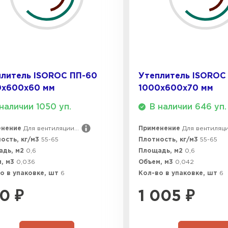
ПЕРЕЙ
Утеплитель
ПЕРЕЙ
плитель ISOROC ПП-60
Утеплитель ISOROC
0х600х60 мм
1000х600х70 мм
наличии 1050 уп.
В наличии 646 уп.
Утеплител
енение
Для вентиляции...
Применение
Для вентиляции
ПЕРЕЙ
ость, кг/м3
55-65
Плотность, кг/м3
55-65
адь, м2
0,6
Площадь, м2
0,6
, м3
0,036
Объем, м3
0,042
о в упаковке, шт
6
Кол-во в упаковке, шт
6
Утеплител
0
₽
1 005
₽
ПЕРЕЙ