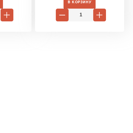
В КОРЗИНУ
ь Ursa
ТИ
он
ТИ
анели
ТИ
 Izolife