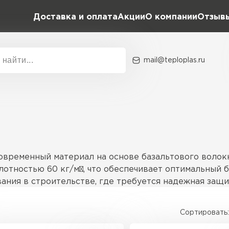
Доставка и оплата
Акции
О компании
Отзыв
mail@teploplas.ru
Акции
О комп
Утеплит
ПЕР
овременный материал на основе базальтового волокн
плотностью 60 кг/м³, что обеспечивает оптимальный
ания в строительстве, где требуется надежная защи
Утеплител
Сортировать:
ПЕРЕЙ