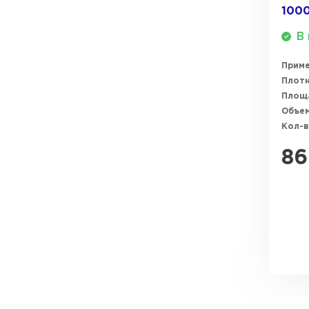
100
ПЕРЕЙТИ
В 
Прим
Плотн
Площ
Объем
Кол-в
86