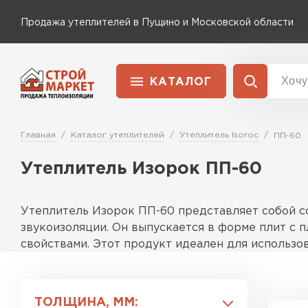
Продажа утеплителей в Пущино и Московской области
КАТАЛОГ
Доставка и оплата
Утеплитель Технониколь
Главная
Каталог утеплителей
Утеплитель Isoroc
ПП-60
Перейти в каталог
Утеплитель Изорок ПП-60
Утеплитель Rockwool
Утеплитель Ветонит
ПЕРЕЙТИ
Утеплитель Изорок ПП-60 представляет собой с
Утеплитель Knauf
звукоизоляции. Он выпускается в форме плит с 
свойствами. Этот продукт идеален для использов
Утеплитель MasterPLEX
Утеплитель Пеноплекс
Особенности
Материал и структура
ПЕРЕЙТИ
ТОЛЩИНА, ММ: