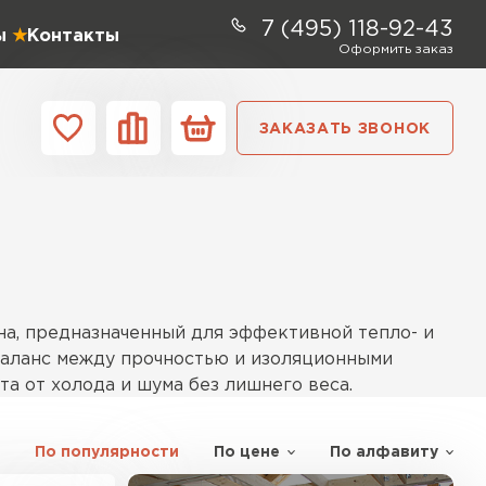
7 (495) 118-92-43
ы
Контакты
Оформить заказ
ЗАКАЗАТЬ ЗВОНОК
ании
Контакты
ель Profiplex
ЕЙТИ
а, предназначенный для эффективной тепло- и
 баланс между прочностью и изоляционными
та от холода и шума без лишнего веса.
ь Дирок
По популярности
По цене
По алфавиту
ТИ