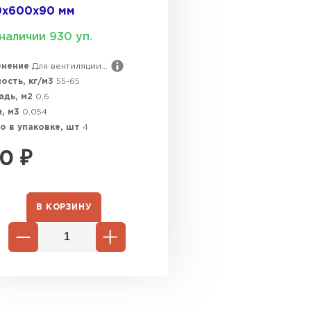
0х600х90 мм
ПЕРЕЙ
наличии 930 уп.
енение
Для вентиляции...
ВСЕ ПРОИЗВОДИТЕЛИ
ость, кг/м3
55-65
адь, м2
0,6
, м3
0,054
о в упаковке, шт
4
0
₽
В КОРЗИНУ