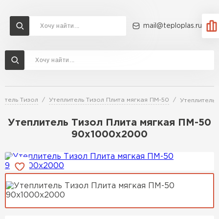
mail@teploplas.ru
Доставка и оплата
Акции
О компании
Контакты
Утеплитель Технониколь
Перейти в каталог
итель Тизол
Утеплитель Тизол Плита мягкая ПМ-50
Утеплитель 
Утеплитель Ветонит
Утеплитель Rockwool
Утеплитель Тизол Плита мягкая ПМ-50
90х1000х2000
ПЕРЕЙТИ
Утеплитель Knauf
Утеплитель Profiplex
Утеплитель Пеноплекс
ПЕРЕЙТИ