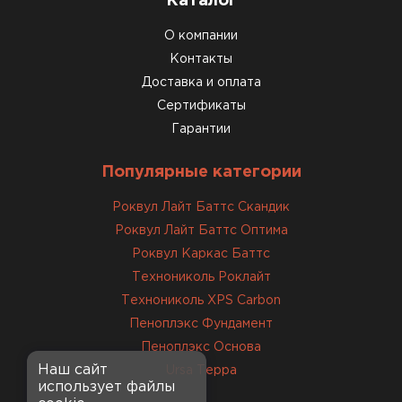
Каталог
крошится минимально.
О компании
Доставили быстро,
консультанты помогли с
Контакты
выбором и всё подробно
Доставка и оплата
объяснили. С монтажом
Сертификаты
справился сам!
Гарантии
Михайлов
Популярные категории
Андрей
21.10.2024
Роквул Лайт Баттс Скандик
Роквул Лайт Баттс Оптима
Искал определённый
Роквул Каркас Баттс
утеплитель для гаража, чтобы
Технониколь Роклайт
обеспечить и теплоизоляцию, и
Технониколь XPS Carbon
шумоизоляцию. Оперативно
Пеноплэкс Фундамент
проконсультировали, спасибо
менеджерам. Остановил свой
Пеноплэкс Основа
выбор на утеплителе Роквул.
Наш сайт
Ursa Терра
использует файлы
Этот материал был в наличии