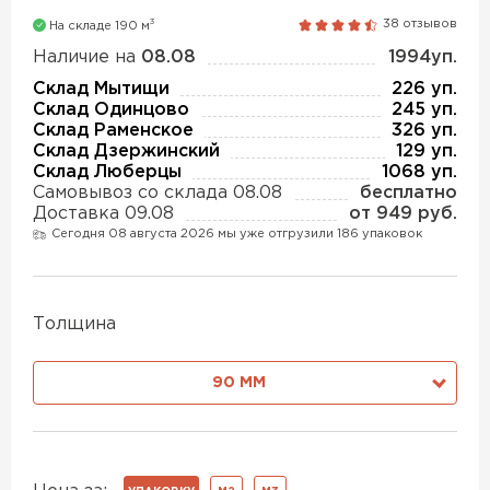
Утеплитель Isover
Утеплитель MasterPLEX
3
38 отзывов
На складе 190 м
Наличие на
08.08
1994уп.
ПЕРЕЙТИ
Склад Мытищи
226 уп.
Утеплитель Урса
Склад Одинцово
245 уп.
Склад Раменское
326 уп.
Утеплитель Дирок
Склад Дзержинский
129 уп.
Утеплитель Isoroc
Склад Люберцы
1068 уп.
Самовывоз со склада 08.08
бесплатно
ПЕРЕЙТИ
Доставка 09.08
от 949 руб.
Сегодня 08 августа 2026 мы уже отгрузили 186 упаковок
Утеплитель Изовол
Утеплитель Белтеп
ПЕРЕЙТИ
Утеплитель Paroc
Толщина
90 ММ
Утеплитель Тизол
Утеплитель Hotrock
ПЕРЕЙТИ
Утеплитель Изомин