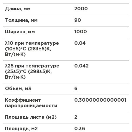
всего срока эксплуатации
Низкое водопоглощение - гидрофобность
Длина, мм
2000
Утеплитель Термит
Утеплитель Эковер
Высокая паропроницаемость
Толщина, мм
90
Легко поддаются обработке, быстрый монтаж
ПЕРЕЙТИ
Плотно прилегают к конструкции
Ширина, мм
1000
Утеплитель Isotec
Химическая стойкость к материалам
λ10 при температуре
0.04
конструкции
Утеплитель Тимплэкс
(10±5)°С (283±5)К,
Утеплитель Ruspanel
Вт/(м·К)
Производятся по ГОСТ 9573-2012.
ПЕРЕЙТИ
λ25 при температуре
0.042
(25±5)°С (298±5)К,
Утеплитель Брит
Вт/(м·К)
Утеплитель Изовол
Объем, м3
6
ПЕРЕЙТИ
Утеплитель Basfiber
Коэффициент
0.30000000000001
паропроницаемости
Утеплитель Basfiber
Утеплитель Xotpipe
Площадь листа (м2)
2
ПЕРЕЙТИ
Площадь, м2
0.36