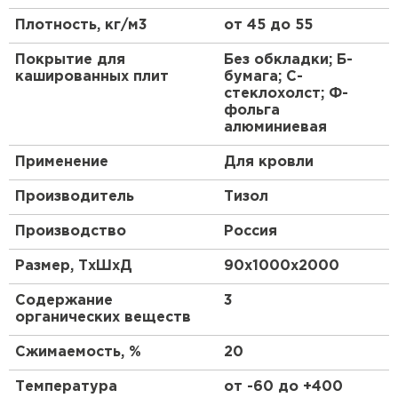
Утеплитель Тимплэкс
Плотность, кг/м3
от 45 до 55
Утеплитель Термит
Покрытие для
Без обкладки; Б-
кашированных плит
бумага; С-
ПЕРЕЙТИ
стеклохолст; Ф-
фольга
алюминиевая
Утеплитель Теплекс
Применение
Для кровли
ПЕРЕЙТИ
Производитель
Тизол
Производство
Россия
Утеплитель Изомин
Размер, ТхШхД
90х1000х2000
ПЕРЕЙТИ
Содержание
3
органических веществ
Рулонная кровля Брит
Сжимаемость, %
20
ПЕРЕЙТИ
Температура
от -60 до +400