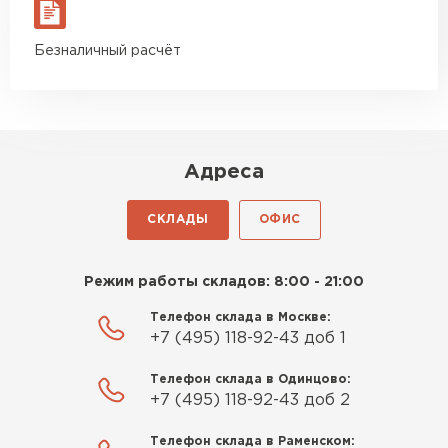
материал есть в наличии, а
цена была почти в полтора
ПЕРЕЙТИ
Безналичный расчёт
раза ниже, чем в обычных
магазинах. Сделал заказ,
Утеплитель Izolife
привезли на следующий день,
и строители сразу начали
ПЕРЕЙТИ
работать.
Адреса
Новиков
Артём
СКЛАДЫ
ОФИС
ВСЕ ПРОИЗВОДИТЕЛИ
27.12.2024
Приобрёл утеплитель Isover
Режим работы складов: 8:00 - 21:00
для утепления дачного домика.
Телефон склада в Москве:
Понравилось, что он мягкий, не
+7 (495) 118-92-43 доб 1
крошится и легко
укладывается хоть я и не
Телефон склада в Одинцово:
профессионал, но справился
+7 (495) 118-92-43 доб 2
быстро. Ребята из компании
Телефон склада в Раменском:
порадовали, всё организовали