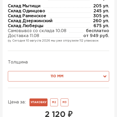
Утеплитель Изотек
Склад Мытищи
205 уп.
Склад Одинцово
245 уп.
ПЕРЕЙТИ
Утеплитель Юматекс
Склад Раменское
305 уп.
Склад Дзержинский
260 уп.
Склад Люберцы
675 уп.
Утеплитель Ruspanel
Самовывоз со склада 10.08
бесплатно
Утеплитель Теплекс
Доставка 11.08
от 949 руб.
ПЕРЕЙТИ
Сегодня 10 августа 2026 мы уже отгрузили 112 упаковок
Утеплитель Эковер
Толщина
Утеплитель Hotrock
Утеплитель Дирок
ПЕРЕЙТИ
110 ММ
Утеплитель Белтеп
Утеплитель Xotpipe
Цена за:
ПЕРЕЙТИ
УПАКОВКУ
М2
М3
Утеплитель Тизол
2 120
₽