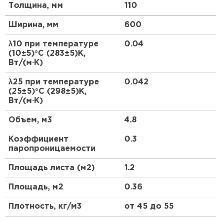
Утеплитель Термит
Толщина, мм
110
Утеплитель Тимплэкс
Легко поддаются обработке, быстрый монтаж
Плотно прилегают к конструкции
ПЕРЕЙТИ
Ширина, мм
600
Химическая стойкость к материалам
λ10 при температуре
0.04
конструкции
Утеплитель Теплекс
(10±5)°С (283±5)К,
Вт/(м·К)
Производятся по ГОСТ 9573-2012.
ПЕРЕЙТИ
λ25 при температуре
0.042
(25±5)°С (298±5)К,
Вт/(м·К)
Утеплитель Изомин
Объем, м3
4.8
ПЕРЕЙТИ
Коэффициент
0.3
паропроницаемости
Рулонная кровля Брит
Площадь листа (м2)
1.2
ПЕРЕЙТИ
Площадь, м2
0.36
Плотность, кг/м3
от 45 до 55
Утеплитель Knauf