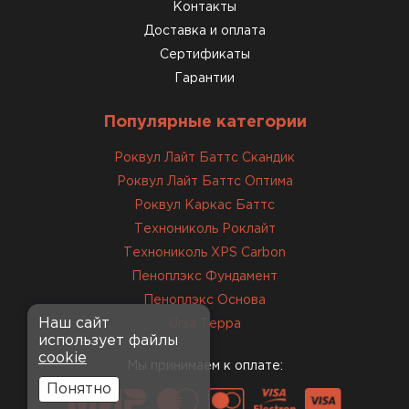
консультанты помогли с
Контакты
выбором и всё подробно
Доставка и оплата
объяснили. С монтажом
Сертификаты
справился сам!
Гарантии
Михайлов
Популярные категории
Андрей
21.10.2024
Роквул Лайт Баттс Скандик
Роквул Лайт Баттс Оптима
Искал определённый
Роквул Каркас Баттс
утеплитель для гаража, чтобы
Технониколь Роклайт
обеспечить и теплоизоляцию, и
Технониколь XPS Carbon
шумоизоляцию. Оперативно
Пеноплэкс Фундамент
проконсультировали, спасибо
менеджерам. Остановил свой
Пеноплэкс Основа
выбор на утеплителе Роквул.
Наш сайт
Ursa Терра
использует файлы
Этот материал был в наличии
cookie
на разных складах, и доставку
Мы принимаем к оплате:
сделали уже на второй день.
Понятно