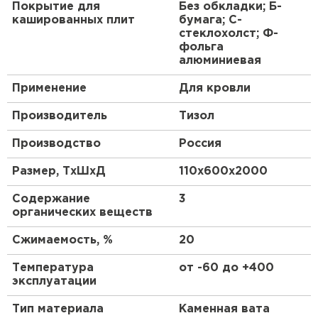
Покрытие для
Без обкладки; Б-
ПЕРЕЙТИ
кашированных плит
бумага; С-
стеклохолст; Ф-
фольга
Утеплитель Isoroc
алюминиевая
Применение
Для кровли
ПЕРЕЙТИ
Производитель
Тизол
Утеплитель Isover
Производство
Россия
ПЕРЕЙТИ
Размер, ТхШхД
110х600х2000
Содержание
3
Утеплитель Paroc
органических веществ
Сжимаемость, %
20
ПЕРЕЙТИ
Температура
от -60 до +400
эксплуатации
Утеплитель Penoplex
Тип материала
Каменная вата
ПЕРЕЙТИ