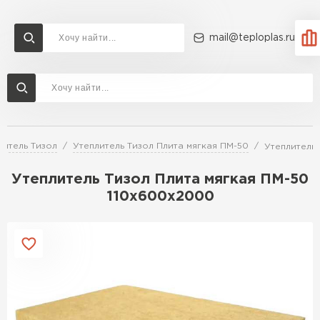
mail@teploplas.ru
Доставка и оплата
Акции
О компании
Контакты
Утеплитель Технониколь
Перейти в каталог
литель Тизол
Утеплитель Тизол Плита мягкая ПМ-50
Утеплитель
Утеплитель Ветонит
Утеплитель Rockwool
Утеплитель Тизол Плита мягкая ПМ-50
110х600х2000
ПЕРЕЙТИ
Утеплитель Knauf
Утеплитель Profiplex
Утеплитель Пеноплекс
ПЕРЕЙТИ