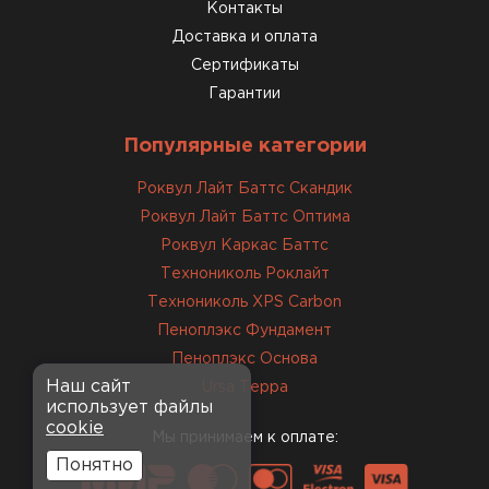
консультанты помогли с
Контакты
выбором и всё подробно
Доставка и оплата
объяснили. С монтажом
Сертификаты
справился сам!
Гарантии
Михайлов
Популярные категории
Андрей
21.10.2024
Роквул Лайт Баттс Скандик
Роквул Лайт Баттс Оптима
Искал определённый
Роквул Каркас Баттс
утеплитель для гаража, чтобы
Технониколь Роклайт
обеспечить и теплоизоляцию, и
Технониколь XPS Carbon
шумоизоляцию. Оперативно
Пеноплэкс Фундамент
проконсультировали, спасибо
менеджерам. Остановил свой
Пеноплэкс Основа
выбор на утеплителе Роквул.
Наш сайт
Ursa Терра
использует файлы
Этот материал был в наличии
cookie
на разных складах, и доставку
Мы принимаем к оплате:
сделали уже на второй день.
Понятно