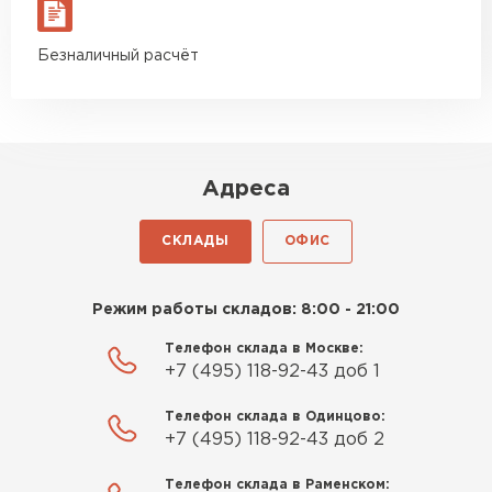
материал есть в наличии, а
цена была почти в полтора
Утеплитель Izolife
Безналичный расчёт
раза ниже, чем в обычных
магазинах. Сделал заказ,
ПЕРЕЙТИ
привезли на следующий день,
и строители сразу начали
работать.
Адреса
ВСЕ ПРОИЗВОДИТЕЛИ
Новиков
Артём
СКЛАДЫ
ОФИС
27.12.2024
Приобрёл утеплитель Isover
Режим работы складов: 8:00 - 21:00
для утепления дачного домика.
Телефон склада в Москве:
Понравилось, что он мягкий, не
+7 (495) 118-92-43 доб 1
крошится и легко
укладывается хоть я и не
Телефон склада в Одинцово:
профессионал, но справился
+7 (495) 118-92-43 доб 2
быстро. Ребята из компании
Телефон склада в Раменском:
порадовали, всё организовали