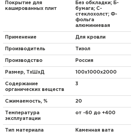
ПЕРЕЙТИ
Покрытие для
Без обкладки; Б-
кашированных плит
бумага; С-
стеклохолст; Ф-
Утеплитель Isoroc
фольга
алюминиевая
ПЕРЕЙТИ
Применение
Для кровли
Производитель
Тизол
Утеплитель Isover
Производство
Россия
ПЕРЕЙТИ
Размер, ТхШхД
100х1000х2000
Утеплитель Paroc
Содержание
3
органических веществ
ПЕРЕЙТИ
Сжимаемость, %
20
Температура
от -60 до +400
Утеплитель Penoplex
эксплуатации
ПЕРЕЙТИ
Тип материала
Каменная вата