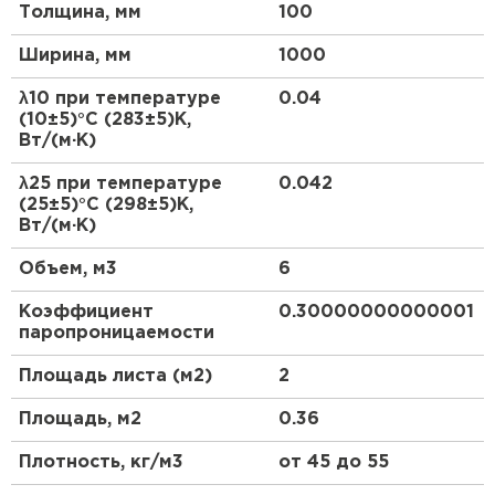
Толщина, мм
100
Утеплитель Тимплэкс
Легко поддаются обработке, быстрый монтаж
ПЕРЕЙТИ
Плотно прилегают к конструкции
Ширина, мм
1000
Химическая стойкость к материалам
Утеплитель Теплекс
λ10 при температуре
0.04
конструкции
(10±5)°С (283±5)К,
Вт/(м·К)
Производятся по ГОСТ 9573-2012.
ПЕРЕЙТИ
λ25 при температуре
0.042
(25±5)°С (298±5)К,
Утеплитель Изомин
Вт/(м·К)
ПЕРЕЙТИ
Объем, м3
6
Коэффициент
0.30000000000001
Рулонная кровля Брит
паропроницаемости
Площадь листа (м2)
2
ПЕРЕЙТИ
Площадь, м2
0.36
Утеплитель Knauf
Плотность, кг/м3
от 45 до 55