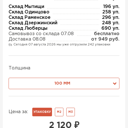
Утеплитель Изотек
Склад Мытищи
196 уп.
Склад Одинцово
258 уп.
ПЕРЕЙТИ
Утеплитель Юматекс
Склад Раменское
296 уп.
Склад Дзержинский
248 уп.
Склад Люберцы
690 уп.
Утеплитель Ruspanel
Самовывоз со склада 07.08
бесплатно
Утеплитель Теплекс
Доставка 08.08
от 949 руб.
ПЕРЕЙТИ
Сегодня 07 августа 2026 мы уже отгрузили 242 упаковки
Утеплитель Эковер
Толщина
Утеплитель Hotrock
Утеплитель Дирок
ПЕРЕЙТИ
100 ММ
Утеплитель Белтеп
Утеплитель Xotpipe
Цена за:
ПЕРЕЙТИ
УПАКОВКУ
М2
М3
Утеплитель Тизол
2 120
₽