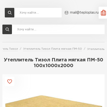
mail@teploplas.ru
Доставка и оплата
Акции
О компании
Контакты
Утеплитель Технониколь
Перейти в каталог
итель Тизол
Утеплитель Тизол Плита мягкая ПМ-50
Утеплитель 
Утеплитель Ветонит
Утеплитель Rockwool
Утеплитель Тизол Плита мягкая ПМ-50
100х1000х2000
ПЕРЕЙТИ
Утеплитель Knauf
Утеплитель Profiplex
Утеплитель Пеноплекс
ПЕРЕЙТИ