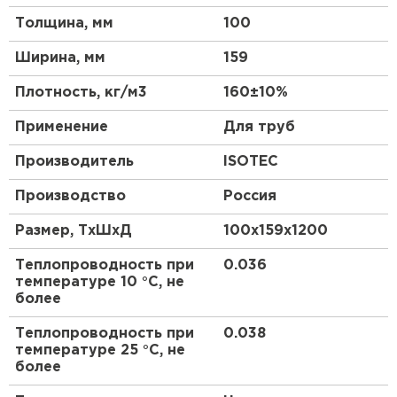
Утеплитель Тимплэкс
Толщина, мм
100
Прочные и долговечные материалы для
ПЕРЕЙТИ
надежной защиты
Ширина, мм
159
Отличная звукоизоляция для уменьшения
Утеплитель Теплекс
шума и повышения комфорта
Плотность, кг/м3
160±10%
Удобный формат плит для удобства монтажа
ПЕРЕЙТИ
Применение
Для труб
и использования
Высокая плотность материала для
Производитель
ISOTEC
эффективной звукоизоляции
Утеплитель Изомин
Производство
Россия
Размеры плит позволяют использовать их в
ПЕРЕЙТИ
различных конструкциях
Размер, ТхШхД
100х159х1200
Простота в установке для экономии времени
Теплопроводность при
0.036
и усилий
Рулонная кровля Брит
температуре 10 °С, не
Отличное соотношение цены и качества для
более
экономии бюджета
ПЕРЕЙТИ
Теплопроводность при
0.038
Экологически чистый материал без вредных
температуре 25 °С, не
веществ для безопасности
более
Утеплитель Knauf