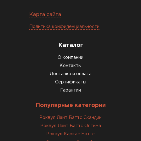
Макар
27.05.2024
Карта сайта
Недавно купил утеплитель
Политика конфиденциальности
Инсулейшн для потолка в
сарае. Материал плотный,
лёгкий, укладывать просто,
Каталог
крошится минимально.
О компании
Доставили быстро,
консультанты помогли с
Контакты
выбором и всё подробно
Доставка и оплата
объяснили. С монтажом
Сертификаты
справился сам!
Гарантии
Михайлов
Популярные категории
Андрей
21.10.2024
Роквул Лайт Баттс Скандик
Роквул Лайт Баттс Оптима
Искал определённый
Роквул Каркас Баттс
утеплитель для гаража, чтобы