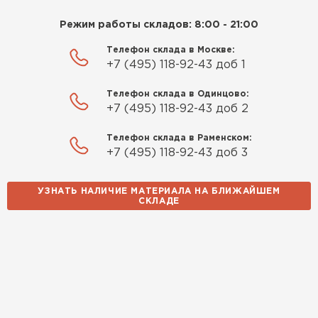
ПЕРЕЙТИ
Приобрёл утеплитель Isover
Режим работы складов: 8:00 - 21:00
для утепления дачного домика.
Утеплитель Izolife
Телефон склада в Москве:
Понравилось, что он мягкий, не
+7 (495) 118-92-43 доб 1
крошится и легко
ПЕРЕЙТИ
укладывается хоть я и не
Телефон склада в Одинцово:
профессионал, но справился
+7 (495) 118-92-43 доб 2
быстро. Ребята из компании
Телефон склада в Раменском:
ВСЕ ПРОИЗВОДИТЕЛИ
порадовали, всё организовали
+7 (495) 118-92-43 доб 3
оперативно, доставили
вовремя, ничего не перепутали.
Теперь подумываю утеплить и
УЗНАТЬ НАЛИЧИЕ МАТЕРИАЛА НА БЛИЖАЙШЕМ
СКЛАДЕ
сарай с таким подходом
хочется снова обратиться к
ним!
Власов
Егор
07.12.2024