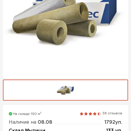
Утеплитель Isover
Утеплитель MasterPLEX
ПЕРЕЙТИ
Утеплитель Урса
Утеплитель Дирок
Утеплитель Isoroc
ПЕРЕЙТИ
Утеплитель Изовол
Утеплитель Белтеп
ПЕРЕЙТИ
Утеплитель Paroc
Утеплитель Тизол
Утеплитель Hotrock
3
38 отзывов
На складе 190 м
ПЕРЕЙТИ
Наличие на
08.08
1792уп.
Утеплитель Изомин
Склад Мытищи
133 уп.