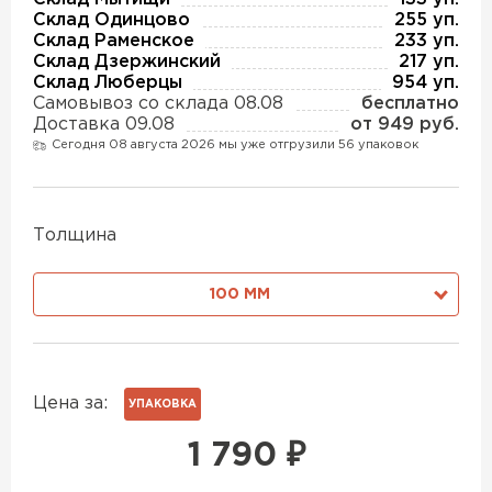
Утеплитель Изотек
Склад Одинцово
255 уп.
Склад Раменское
233 уп.
ПЕРЕЙТИ
Склад Дзержинский
217 уп.
Утеплитель Юматекс
Склад Люберцы
954 уп.
Самовывоз со склада 08.08
бесплатно
Утеплитель Ruspanel
Доставка 09.08
от 949 руб.
Утеплитель Теплекс
Сегодня 08 августа 2026 мы уже отгрузили 56 упаковок
ПЕРЕЙТИ
Утеплитель Эковер
Толщина
Утеплитель Hotrock
100 ММ
Утеплитель Дирок
ПЕРЕЙТИ
Утеплитель Белтеп
Утеплитель Xotpipe
Цена за:
УПАКОВКА
ПЕРЕЙТИ
1 790
₽
Утеплитель Тизол