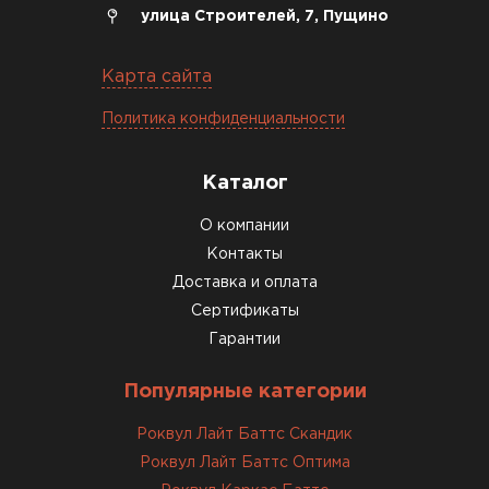
Богомолов
улица Строителей, 7, Пущино
Макар
27.05.2024
Карта сайта
Недавно купил утеплитель
Политика конфиденциальности
Инсулейшн для потолка в
сарае. Материал плотный,
лёгкий, укладывать просто,
Каталог
крошится минимально.
О компании
Доставили быстро,
консультанты помогли с
Контакты
выбором и всё подробно
Доставка и оплата
объяснили. С монтажом
Сертификаты
справился сам!
Гарантии
Михайлов
Популярные категории
Андрей
21.10.2024
Роквул Лайт Баттс Скандик
Роквул Лайт Баттс Оптима
Искал определённый