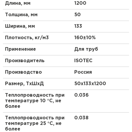
зданий, обеспечивая комфорт и
Длина, мм
1200
Утеплитель Тимплэкс
энергоэффективность.
ПЕРЕЙТИ
Толщина, мм
50
Особенности товара:
Ширина, мм
133
Утеплитель Теплекс
Высококачественный изоляционный материал
Плотность, кг/м3
160±10%
для строительных конструкций
ПЕРЕЙТИ
Применение
Для труб
Надежная теплоизоляция и защита от влаги
Прочная структура и долгий срок службы
Производитель
ISOTEC
Утеплитель Изомин
Подходит для использования в различных
Производство
типах зданий
Россия
ПЕРЕЙТИ
Обеспечивает комфорт и
Размер, ТхШхД
50х133х1200
энергоэффективность
Теплопроводность при
0.036
Рулонная кровля Брит
Сферы применения:
температуре 10 °С, не
более
ПЕРЕЙТИ
Строительство жилых домов и коттеджей
Теплопроводность при
0.038
Промышленные и складские помещения
температуре 25 °С, не
Утеплитель Knauf
более
Офисные здания и коммерческие объекты