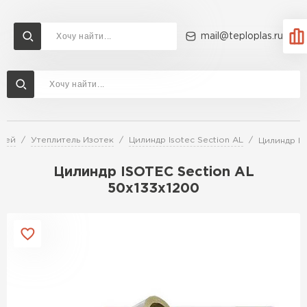
mail@teploplas.ru
Доставка и оплата
Акции
О компании
Контакты
Утеплитель Технониколь
Перейти в каталог
елей
Утеплитель Изотек
Цилиндр Isotec Section AL
Цилиндр IS
Утеплитель Ветонит
Утеплитель Rockwool
Цилиндр ISOTEC Section AL
50х133х1200
ПЕРЕЙТИ
Утеплитель Knauf
Утеплитель Profiplex
Утеплитель Пеноплекс
ПЕРЕЙТИ