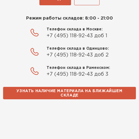
ПЕРЕЙТИ
27.12.2024
Приобрёл утеплитель Isover
Режим работы складов: 8:00 - 21:00
Утеплитель Izolife
для утепления дачного домика.
Телефон склада в Москве:
Понравилось, что он мягкий, не
ПЕРЕЙТИ
+7 (495) 118-92-43 доб 1
крошится и легко
укладывается хоть я и не
Телефон склада в Одинцово:
профессионал, но справился
+7 (495) 118-92-43 доб 2
ВСЕ ПРОИЗВОДИТЕЛИ
быстро. Ребята из компании
Телефон склада в Раменском:
порадовали, всё организовали
+7 (495) 118-92-43 доб 3
оперативно, доставили
вовремя, ничего не перепутали.
Теперь подумываю утеплить и
УЗНАТЬ НАЛИЧИЕ МАТЕРИАЛА НА БЛИЖАЙШЕМ
СКЛАДЕ
сарай с таким подходом
хочется снова обратиться к
ним!
Власов
Егор