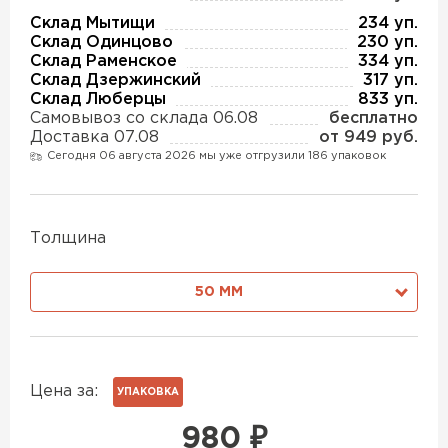
Утеплитель Изотек
Склад Мытищи
234 уп.
Склад Одинцово
230 уп.
ПЕРЕЙТИ
Утеплитель Юматекс
Склад Раменское
334 уп.
Склад Дзержинский
317 уп.
Склад Люберцы
833 уп.
Утеплитель Ruspanel
Самовывоз со склада 06.08
бесплатно
Утеплитель Теплекс
Доставка 07.08
от 949 руб.
Сегодня 06 августа 2026 мы уже отгрузили 186 упаковок
ПЕРЕЙТИ
Утеплитель Эковер
Толщина
Утеплитель Hotrock
Утеплитель Дирок
ПЕРЕЙТИ
50 ММ
Утеплитель Белтеп
Утеплитель Xotpipe
Цена за:
УПАКОВКА
ПЕРЕЙТИ
Утеплитель Тизол
980
₽