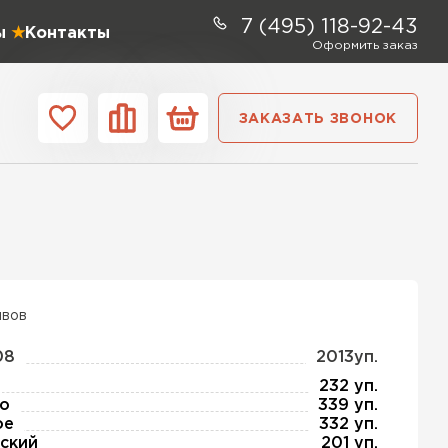
7 (495) 118-92-43
ы
Контакты
Оформить заказ
ЗАКАЗАТЬ ЗВОНОК
ании
Контакты
ель Profiplex
ЕЙТИ
ывов
08
2013уп.
тель Дирок
232 уп.
о
339 уп.
ое
332 уп.
ЕЙТИ
ский
201 уп.