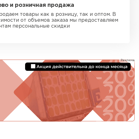
во и розничная продажа
ь Ursa
родаем товары как в розницу, так и оптом. В
симости от объемов заказа мы предоставляем
ТИ
нтам персональные скидки
он
Реклама
ТИ
анели
ТИ
 Izolife