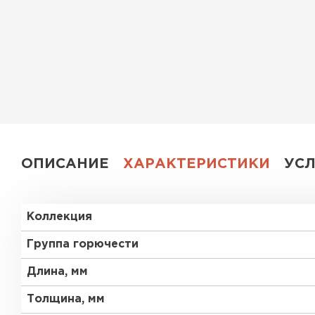
Утеплитель Эковер
Утеплитель Юматекс
ПЕРЕЙТИ
Утеплитель Теплекс
Утеплитель Изовол
ПЕРЕЙТИ
Утеплитель Эковер
ОПИСАНИЕ
ХАРАКТЕРИСТИКИ
УС
Утеплитель Термит
Утеплитель Дирок
Коллекция
ПЕРЕЙТИ
Утеплитель Белтеп
Группа горючести
Длина, мм
Утеплитель Изомин
Утеплитель Тизол
Толщина, мм