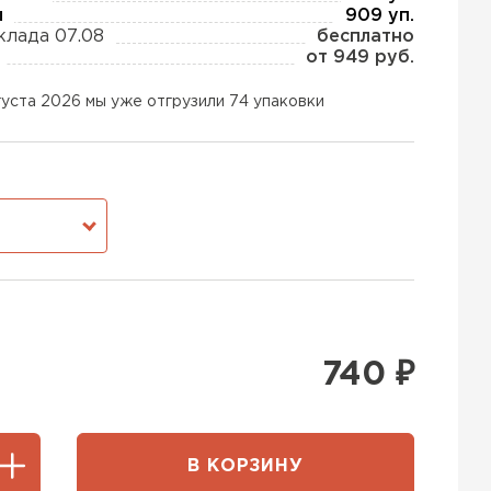
ы
909 уп.
клада 07.08
бесплатно
от 949 руб.
ь Тизол
густа 2026 мы уже отгрузили 74 упаковки
ТИ
тель Ruspanel
М
ЕЙТИ
ь Xotpipe
740
₽
ТИ
В КОРЗИНУ