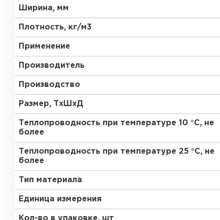
ПЕРЕЙТИ
Ширина, мм
Утеплитель Термит
Плотность, кг/м3
Утеплитель Knauf
Применение
Утеплитель Isotec
ПЕРЕЙТИ
Производитель
Производство
Утеплитель Ruspanel
Утеплитель Isover
Размер, ТхШхД
Теплопроводность при температуре 10 °С, не
Утеплитель Брит
ПЕРЕЙТИ
более
Теплопроводность при температуре 25 °С, не
Утеплитель Basfiber
более
Утеплитель Penoplex
Тип материала
ПЕРЕЙТИ
Утеплитель Xotpipe
Единица измерения
Кол-во в упаковке, шт