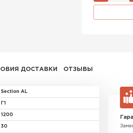
Утеплител
ПЕРЕЙ
Утеплит
ПЕР
ЛОВИЯ ДОСТАВКИ
ОТЗЫВЫ
Утеплител
Section AL
ПЕРЕЙ
Г1
1200
Гара
Рулонная 
Заме
30