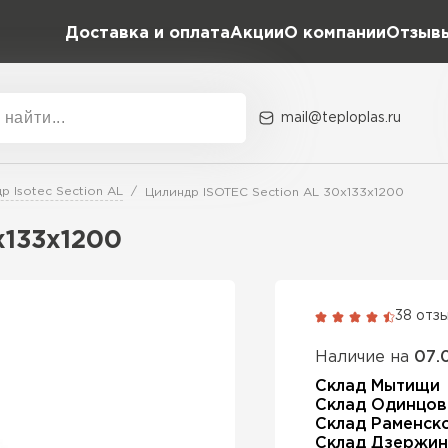
Доставка и оплата
Акции
О компании
Отзыв
mail@teploplas.ru
Акции
О комп
р Isotec Section AL
Цилиндр ISOTEC Section AL 30х133х1200
х133х1200
Утеплит
ПЕР
38 отз
Наличие на
07.
Утепли
Склад Мытищи
Склад Одинцов
Склад Раменск
ПЕР
Склад Дзержин