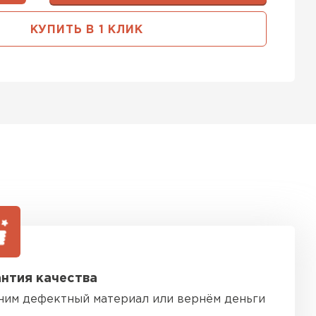
ь Тимплэкс
КУПИТЬ В 1 КЛИК
ТИ
ель Basfiber
ЕЙТИ
ь Теплекс
ТИ
нтия качества
кровля Брит
ним дефектный материал или вернём деньги