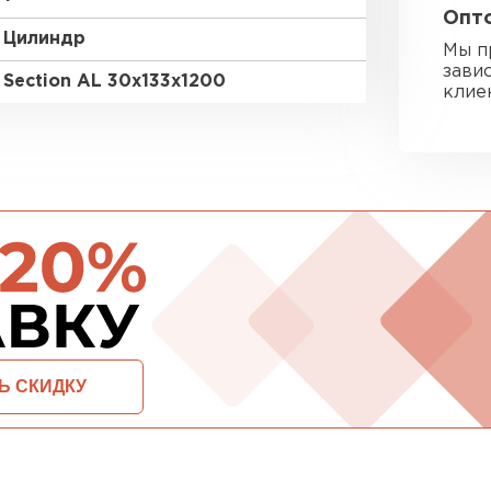
Опто
Утеплител
Цилиндр
Мы п
зави
Section AL 30х133х1200
ПЕРЕЙ
клие
Гипсокарт
ПЕРЕЙ
Сэндвич-п
ПЕРЕЙ
ОСТАВИТЬ ЗАЯВКУ И ПОЛУЧИТЬ СКИДКУ
Утеплитель