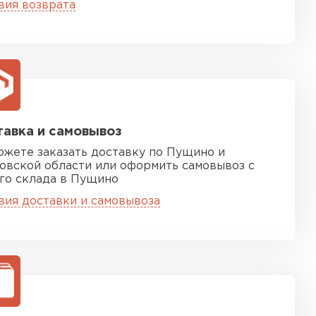
ТИ
вия возврата
 Isoroc
ТИ
авка и самовывоз
ь Paroc
ожете заказать доставку по Пущино и
овской области или оформить самовывоз с
го склада в Пущино
ТИ
вия доставки и самовывоза
ь Rockwool
ТИ